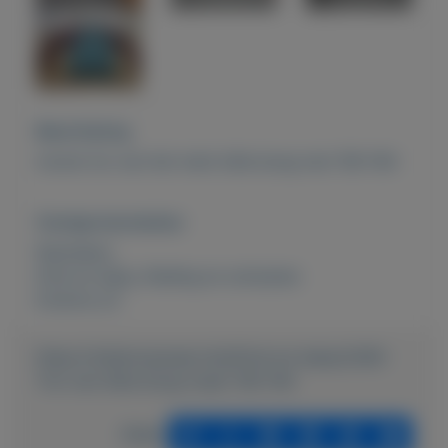
Beschrijving
mooie trui van het merk billa bong mat 158-164
Overige kenmerken
Rubrieken:
Kind en baby
,
Kleding en schoenen
Externe url:
https://mijnkoopwaar.nl/a/Kind-en-baby/2285-
Trui-van-billa-bong-maat-158-164
Delen