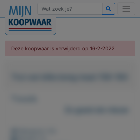
Deze koopwaar is verwijderd op 16-2-2022
Trui van billa bong maat 158-164
T.e.a.b.
Zo goed als nieuw
Weergaven: 42x
Bewaard: 0x