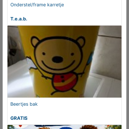
Onderstel/frame karretje
T.e.a.b.
Gratis adverteren - Zo zit dat!
Aangeboden
Beertjes bak
GRATIS
MijnKoopwaar leuk?! Zegt het voort!!