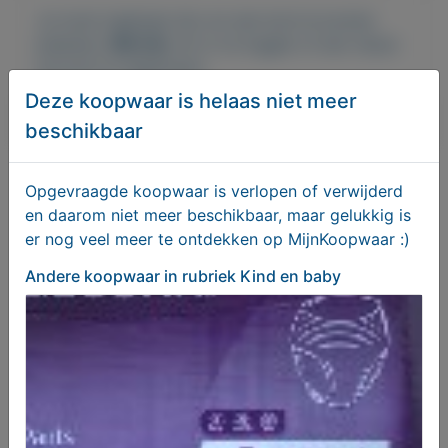
Je moet ingelogd zijn om een bod te kunnen
plaatsen.
Klik hier
om in te loggen of een nieuw
account te registreren.
Deze koopwaar is helaas niet meer
Er zijn nog geen biedingen
beschikbaar
Opgevraagde koopwaar is verlopen of verwijderd
Melden aan MijnKoopwaar
en daarom niet meer beschikbaar, maar gelukkig is
er nog veel meer te ontdekken op MijnKoopwaar :)
Andere koopwaar
in rubriek Kind en baby
Meer koopwaar
in rubriek Kind en
baby