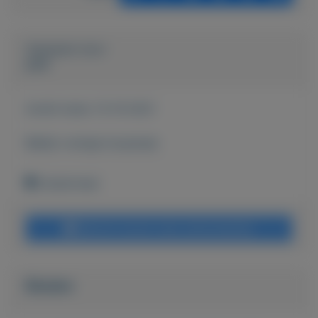
Geplaatst door
peet
Actief sinds:
13-10-2021
Bekijk overige koopwaar
Zoetermeer
Bericht sturen naar adverteerder
Bieden