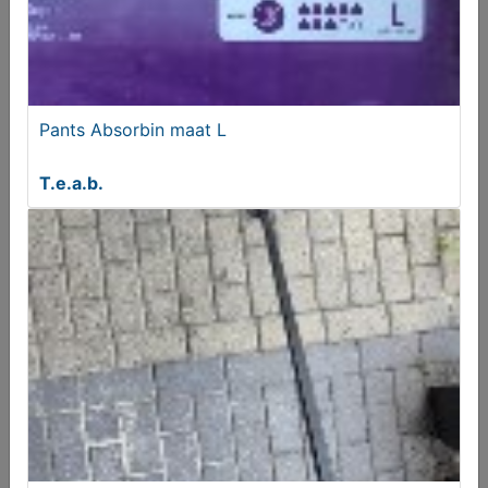
Pants Absorbin maat L
T.e.a.b.
Poppen wiegje
€ 25,00