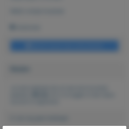
Bekijk overige koopwaar
Zoetermeer
Bericht sturen naar adverteerder
Bieden
Je moet ingelogd zijn om een bod te kunnen
plaatsen.
Klik hier
om in te loggen of een nieuw
account te registreren.
Er zijn nog geen biedingen