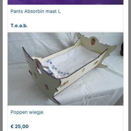
Onderstel/frame karretje
Pants Absorbin maat L
T.e.a.b.
T.e.a.b.
Gratis adverteren - Zo zit dat!
Poppen wiegje
Aangeboden
€ 25,00