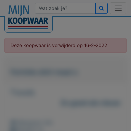
Deze koopwaar is verwijderd op 16-2-2022
Fortnite shirt maat s
T.e.a.b.
Zo goed als nieuw
Weergaven: 64x
Bewaard: 0x