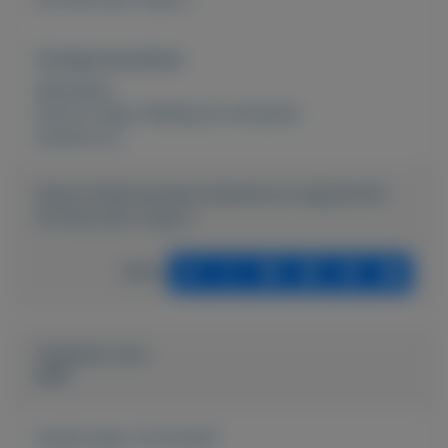
Overige kenmerken
Rubrieken:
Kind en baby
,
Kleding en schoenen
Externe url:
https://mijnkoopwaar.nl/a/Kind-en-baby/2320-
Fortnite-shirt-maat-s
Delen
Geplaatst door
peet
Actief sinds:
13-10-2021