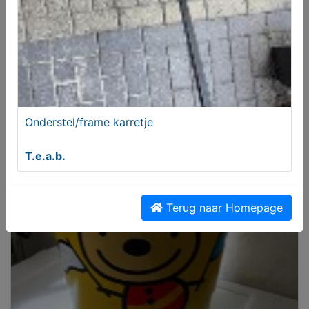
Poppen wiegje
Onderstel/frame karretje
€ 25,00
T.e.a.b.
Terug naar Homepage