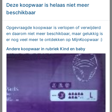
Deze koopwaar is helaas niet meer
beschikbaar
Melden aan MijnKoopwaar
Opgevraagde koopwaar is verlopen of verwijderd
Meer koopwaar
in rubriek Kind en
en daarom niet meer beschikbaar, maar gelukkig is
baby
er nog veel meer te ontdekken op MijnKoopwaar :)
Andere koopwaar
in rubriek Kind en baby