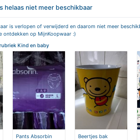
s helaas niet meer beschikbaar
r is verlopen of verwijderd en daarom niet meer beschikb
 verzamelaar of kinderkamer. in goede staat.
te ontdekken op MijnKoopwaar :)
 rubriek Kind en baby
n en hobbies
,
Huis- en inrichting
/3172-Playmobil
Delen
ek Kind en baby
Pants Absorbin
Beertjes bak