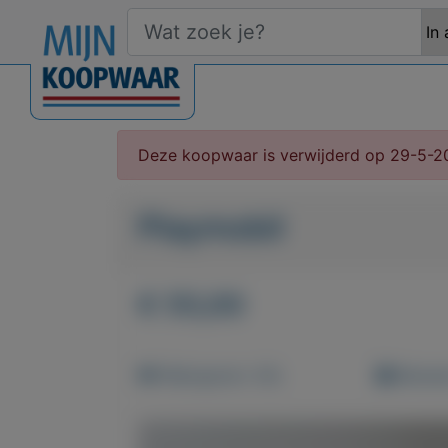
Deze koopwaar is verwijderd op 29-5-2
Playmobil
€ 55,00
Weergaven: 43x
Bewaar