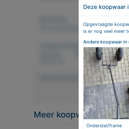
Deze koopwaar i
Beschrijving
Opgevraagde koopwaa
60 cm grote playmobil pop. mooi voor de
is er nog veel meer 
Andere koopwaar
in
Overige kenmerken
Rubrieken:
Kind en baby
,
Verzamele
Externe url:
https://mijnkoopwaar.nl/a/Kind-en-baby
Meer koopwaar
in rubri
Onderstel/frame