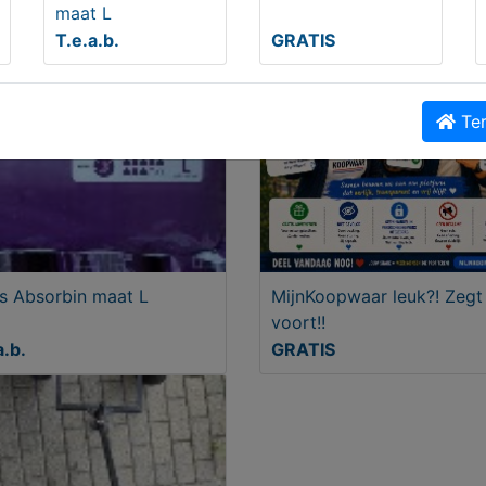
maat L
T.e.a.b.
GRATIS
Ter
s Absorbin maat L
MijnKoopwaar leuk?! Zegt
voort!!
a.b.
GRATIS