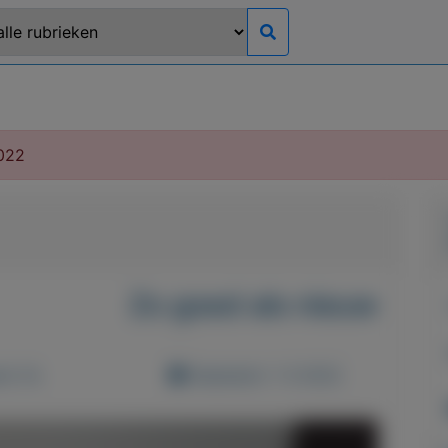
022
Zo goed als nieuw
d: 0x
Geplaatst: 1-3-2022