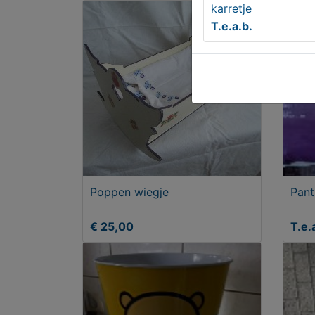
karretje
T.e.a.b.
Poppen wiegje
Pant
€ 25,00
T.e.