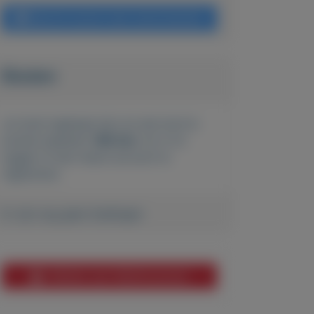
Bericht sturen naar adverteerder
Bieden
Je moet ingelogd zijn om een bod te
kunnen plaatsen.
Klik hier
om in te
loggen of een nieuw account te
registreren.
Er zijn nog geen biedingen
Melden aan MijnKoopwaar