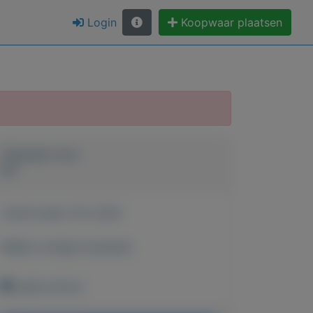
Login
Koopwaar plaatsen
Geplaatst door
jos
Actief sinds:
10-2-2021
Bekijk overige koopwaar
budel-schoot