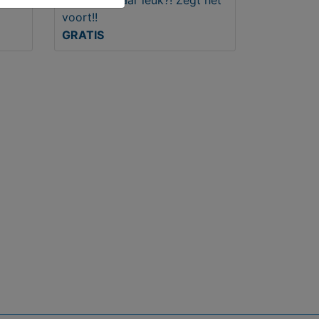
MijnKoopwaar leuk?! Zegt het
voort!!
GRATIS