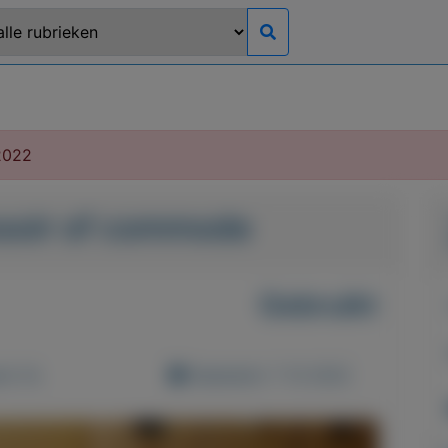
2022
soir of commode
Gebruikt
d: 0x
Geplaatst: 7-12-2022