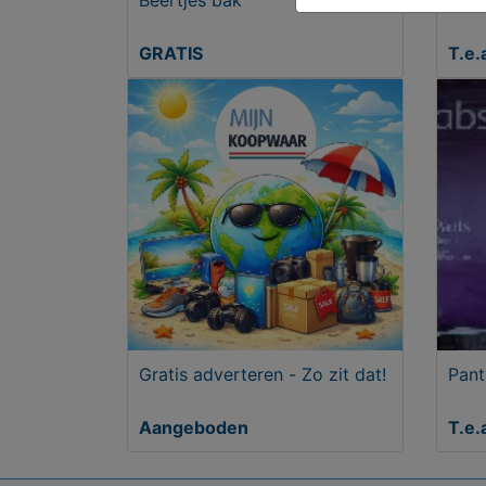
Beertjes bak
Onde
GRATIS
T.e.
Gratis adverteren - Zo zit dat!
Pant
Aangeboden
T.e.