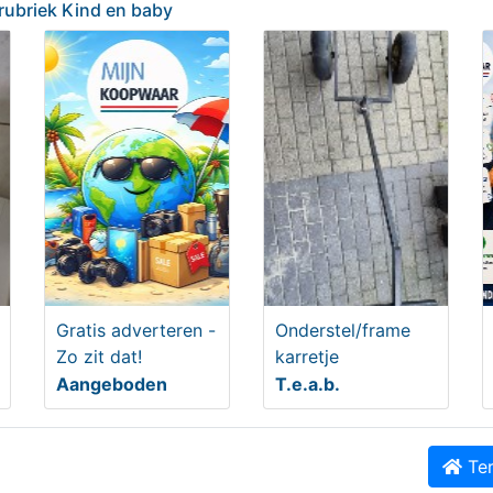
 rubriek Kind en baby
Delen
ek Kind en baby
Gratis adverteren -
Onderstel/frame
Zo zit dat!
karretje
Aangeboden
T.e.a.b.
Ter