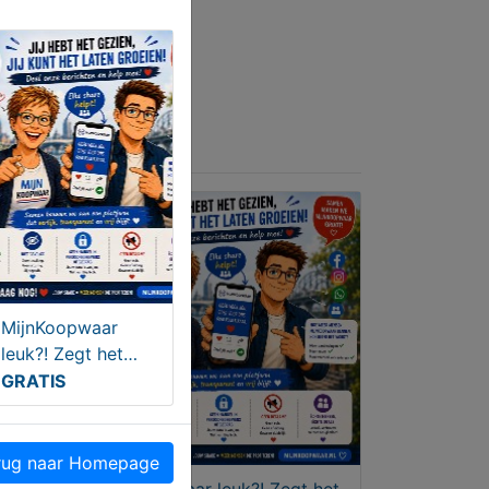
MijnKoopwaar
leuk?! Zegt het
voort!!
GRATIS
ug naar Homepage