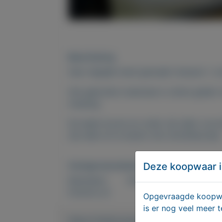
Beschrijving
Zeer degelijk hand gemaakt dressoir / 
Het gebruikte materiaal is crème gelakt
messing.
De laden boven en onder zijn allen voorz
zijn allen af te sluiten met schuifdeurtjes.
Deze koopwaar i
Overige kenmerken
Rubrieken:
Kind en baby
,
Huis- en in
Externe url:
Opgevraagde koopwaa
is er nog veel meer 
https://mijnkoopwaar.nl/a/Kind-en-ba