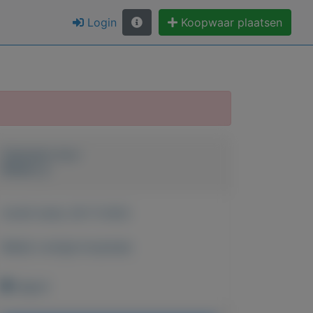
Login
Koopwaar plaatsen
Geplaatst door
Robert_2
Actief sinds:
28-11-2022
Bekijk overige koopwaar
Hapert