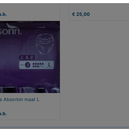
rstel/frame karretje
Poppen wiegje
a.b.
€ 25,00
s Absorbin maat L
a.b.