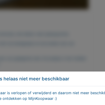
commode, met lekker veel opbergruimte.
 mdf, de handgrepen en de koeken zijn van
ien van gelagerde rails. De kastjes in het midden
s helaas niet meer beschikbaar
richting
r is verlopen of verwijderd en daarom niet meer beschikb
te ontdekken op MijnKoopwaar :)
by/5038-Handgemaakte-dressoir-of-commode