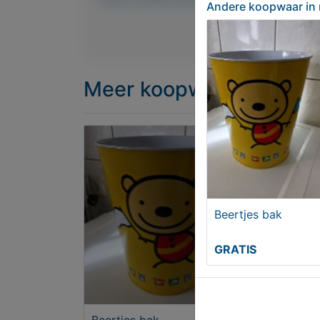
Andere koopwaar
in
Meer koopwaar
in rubri
Beertjes bak
GRATIS