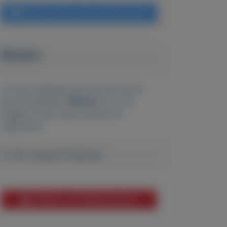
Bericht sturen naar adverteerder
Bieden
Je moet ingelogd zijn om een bod te
kunnen plaatsen.
Klik hier
om in te
loggen of een nieuw account te
registreren.
Er zijn nog geen biedingen
Melden aan MijnKoopwaar