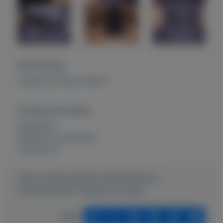
Beschrijving
tussen jas nieuw maat S
Overige kenmerken
Rubrieken:
Kleding en schoenen
Externe url:
https://mijnkoopwaar.nl/a/Kleding-en-
schoenen/2281-Tussen-jas-nieuw
Delen