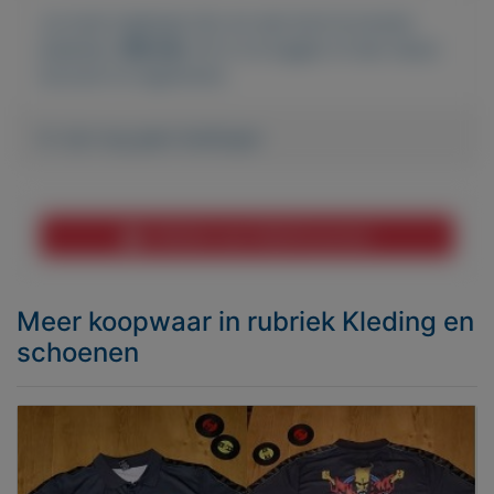
Je moet ingelogd zijn om een bod te kunnen
plaatsen.
Klik hier
om in te loggen of een nieuw
account te registreren.
Er zijn nog geen biedingen
Melden aan MijnKoopwaar
Meer koopwaar
in rubriek Kleding en
schoenen