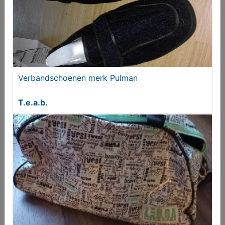
Verbandschoenen merk Pulman
T.e.a.b.
Beha's cupmaat 90D
T.e.a.b.