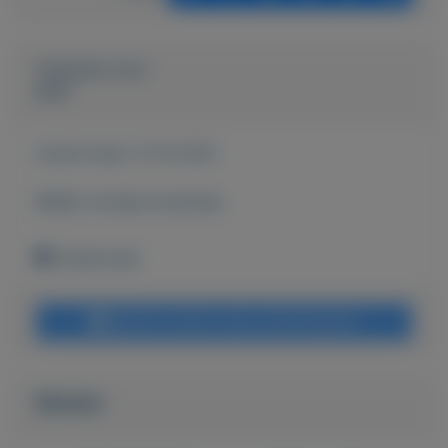
Geplaatst door
peet
Actief sinds:
13-10-2021
Bekijk overige koopwaar
Zoetermeer
Bericht sturen naar adverteerder
Bieden