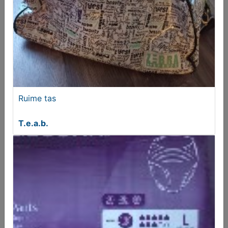
€ 4,95
Ruime tas
T.e.a.b.
ThunderDome T-shirt Polo
€ 50,00