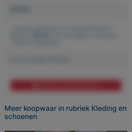
Bieden
Je moet ingelogd zijn om een bod te kunnen
plaatsen.
Klik hier
om in te loggen of een nieuw
account te registreren.
Er zijn nog geen biedingen
Melden aan MijnKoopwaar
Meer koopwaar
in rubriek Kleding en
schoenen