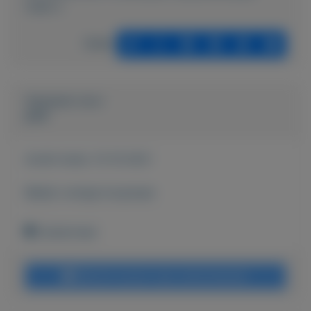
maat-s
Delen
Geplaatst door
peet
Actief sinds:
13-10-2021
Bekijk overige koopwaar
Zoetermeer
Bericht sturen naar adverteerder