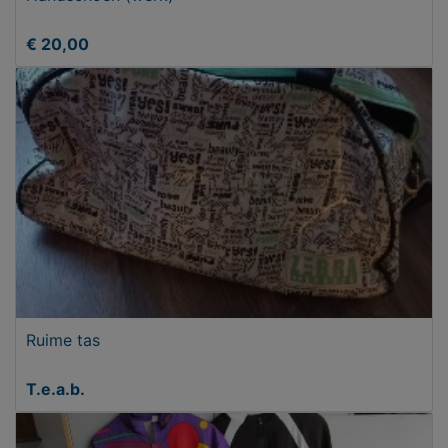
€ 20,00
Ruime tas
T.e.a.b.