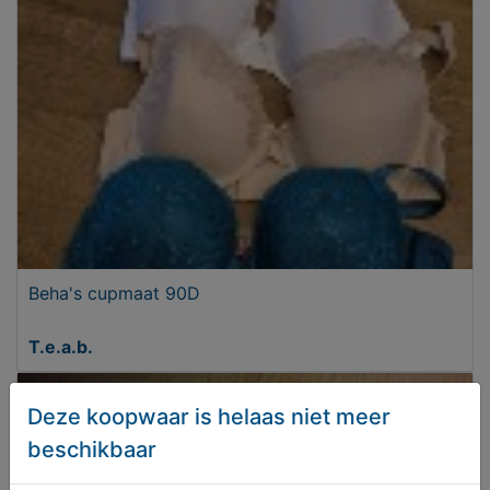
Beha's cupmaat 90D
T.e.a.b.
Deze koopwaar is helaas niet meer
beschikbaar