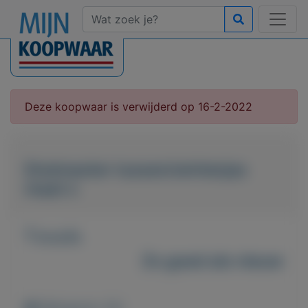
Deze koopwaar is verwijderd op 16-2-2022
Dreimaster tussen/winterjas
maat s
T.e.a.b.
Zo goed als nieuw
Weergaven: 45x