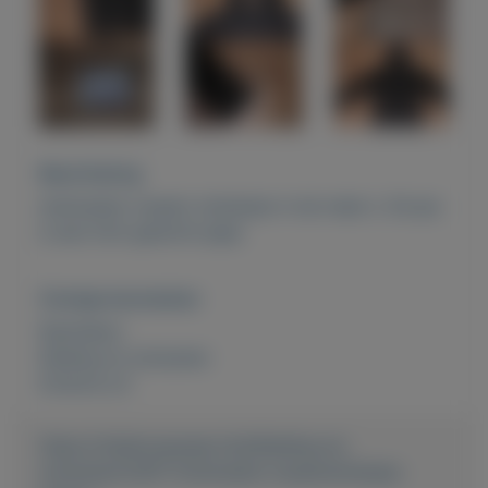
Beschrijving
dreimaster tussen/ winterjas in de maat s. De jas
is een licht gewicht jasje.
Overige kenmerken
Rubrieken:
Kleding en schoenen
Externe url:
https://mijnkoopwaar.nl/a/Kleding-en-
schoenen/2287-Dreimaster-tussenwinterjas-