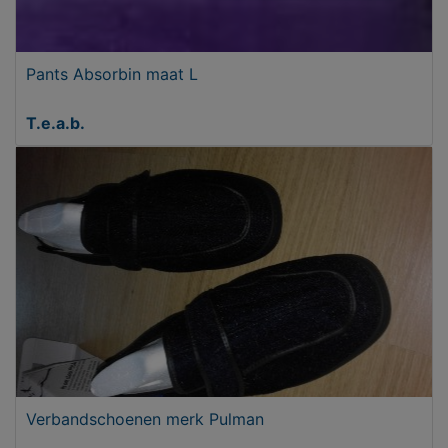
Pants Absorbin maat L
T.e.a.b.
Verbandschoenen merk Pulman