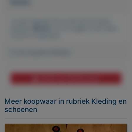
Bieden
Je moet ingelogd zijn om een bod te kunnen
plaatsen.
Klik hier
om in te loggen of een nieuw
account te registreren.
Er zijn nog geen biedingen
Melden aan MijnKoopwaar
Meer koopwaar
in rubriek Kleding en
schoenen