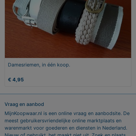
Damesriemen, in één koop.
€ 4,95
Vraag en aanbod
MijnKoopwaar.nl is een online vraag en aanbodsite. De
meest gebruikersvriendelijke online marktplaats en
warenmarkt voor goederen en diensten in Nederland.
Nieuw of gebruikt, het maakt niet uit. Zoek en plaats