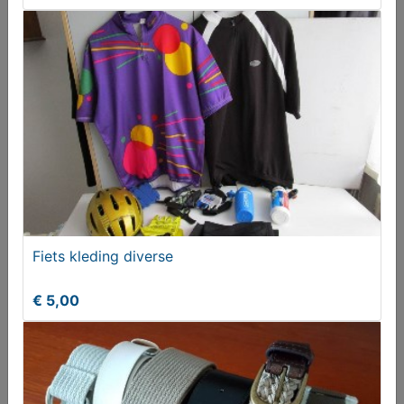
Beha's cupmaat 90D
T.e.a.b.
Fiets kleding diverse
€ 5,00
Handtassen diverse
€ 5,00