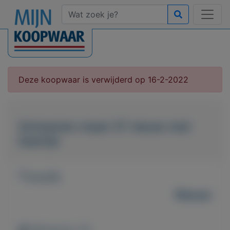
Deze koopwaar is verwijderd op 16-2-2022
Schoenen maat 37 nieuw met
kaartje
T.e.a.b.
Nieuw
Weergaven: 47x