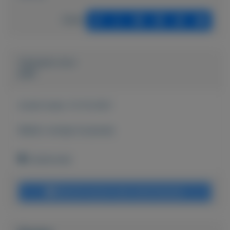
Delen
Geplaatst door
peet
Actief sinds:
13-10-2021
Bekijk overige koopwaar
Zoetermeer
Bericht sturen naar adverteerder