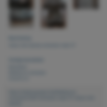
Beschrijving
nieuw met kaartje schoenen maat 37
Overige kenmerken
Rubrieken:
Kleding en schoenen
Externe url:
https://mijnkoopwaar.nl/a/Kleding-en-
schoenen/2290-Schoenen-maat-37-nieuw-met-
kaartje