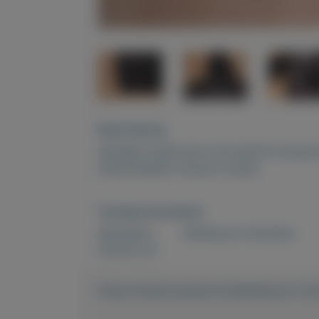
Beschrijving
heerlijke tussen jas in de maat M. de jas
binnenzakken. de jas is nieuw.
Overige kenmerken
Rubrieken:
Kleding en schoenen
Externe url:
https://mijnkoopwaar.nl/a/Kleding-en-