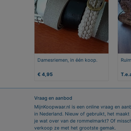
Damesriemen, in één koop.
Ruim
€ 4,95
T.e.
Vraag en aanbod
MijnKoopwaar.nl is een online vraag en aan
in Nederland. Nieuw of gebruikt, het maakt
je wat over van de rommelmarkt? Of missch
verkoop ze met het grootste gemak.