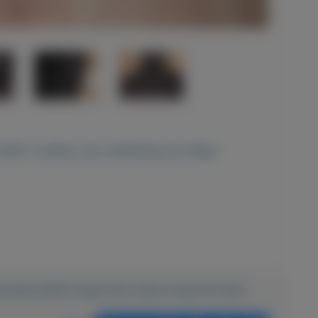
 heeft 2 zakken met ritssluiting en2 diepe
schoenen/2426-Tussen-jas-nieuw-maat-M-zwart