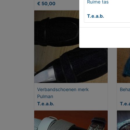
Ruime tas
€ 50,00
€ 2
T.e.a.b.
Verbandschoenen merk
Beha
Pulman
T.e.a.b.
T.e.