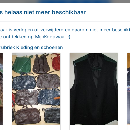
Delen
s helaas niet meer beschikbaar
iek Kleding en schoenen
r is verlopen of verwijderd en daarom niet meer beschikb
te ontdekken op MijnKoopwaar :)
 rubriek Kleding en schoenen
e met strik
Handschoen (werk)