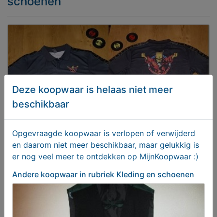
schoenen
Deze koopwaar is helaas niet meer
beschikbaar
Opgevraagde koopwaar is verlopen of verwijderd
en daarom niet meer beschikbaar, maar gelukkig is
er nog veel meer te ontdekken op MijnKoopwaar :)
ThunderDome T-shirt Polo
Andere koopwaar
in rubriek Kleding en schoenen
€ 50,00