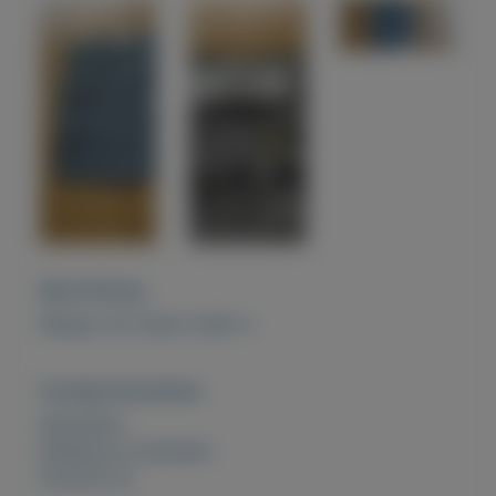
Beschrijving
Mango rok nieuw maat m
Overige kenmerken
Rubrieken:
Kleding en schoenen
Externe url: