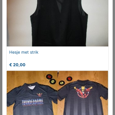
Hesje met strik
Beha's cupmaat 90D
€ 20,00
T.e.a.b.