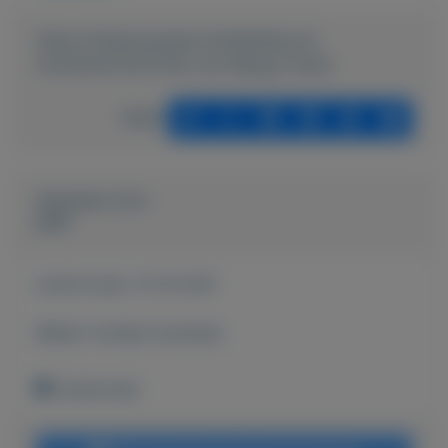
https://mijnkoopwaar.nl/a/Kleding-en-
schoenen/2433-Rok-van-Mango-nieuw
Delen
Geplaatst door
peet
Actief sinds:
13-10-2021
Bekijk overige koopwaar
Zoetermeer