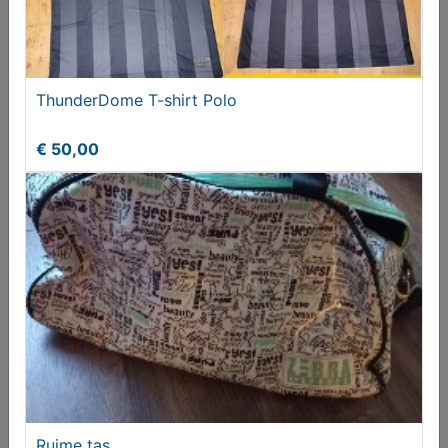
ThunderDome T-shirt Polo
Ruime tas
€ 50,00
T.e.a.b.
Ruime tas