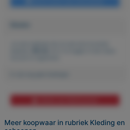
Bericht sturen naar adverteerder
Bieden
Je moet ingelogd zijn om een bod te kunnen
plaatsen.
Klik hier
om in te loggen of een nieuw
account te registreren.
Er zijn nog geen biedingen
Melden aan MijnKoopwaar
Meer koopwaar
in rubriek Kleding en