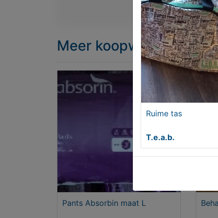
Meer koopwaar
in rubr
Ruime tas
T.e.a.b.
Pants Absorbin maat L
Beha