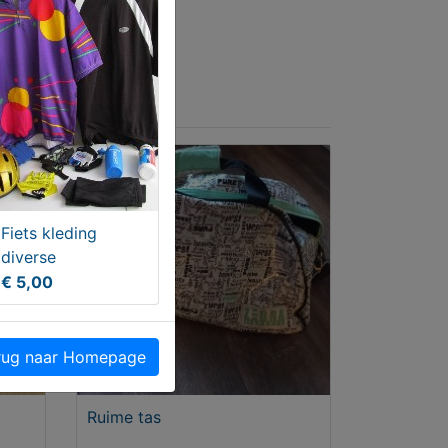
Fiets kleding
diverse
€ 5,00
ug naar Homepage
Ruime tas