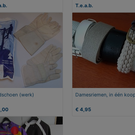
a.b.
T.e.a.b.
schoen (werk)
Damesriemen, in één koop
0,00
€ 4,95