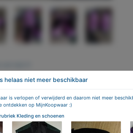
 Last maat 41
s helaas niet meer beschikbaar
r is verlopen of verwijderd en daarom niet meer beschikb
te ontdekken op MijnKoopwaar :)
 rubriek Kleding en schoenen
n-schoenen/4579-INSTAPPERS-MULTICOLOR-MAAT-