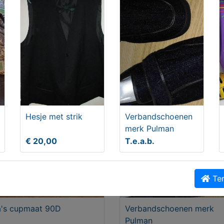
Delen
iek Kleding en schoenen
Hesje met strik
Verbandschoenen
merk Pulman
€ 20,00
T.e.a.b.
Ter
's cupmaat 90D
Verbandschoenen merk
Pulman