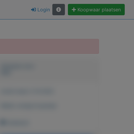
Login
Koopwaar plaatsen
Geplaatst door
Desi
Actief sinds:
5-10-2022
Bekijk overige koopwaar
Onbekend