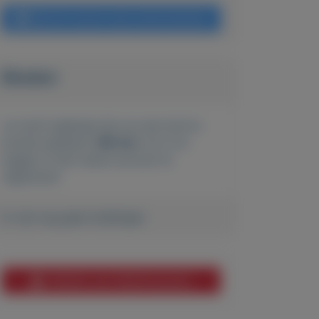
Bericht sturen naar adverteerder
Bieden
Je moet ingelogd zijn om een bod te
kunnen plaatsen.
Klik hier
om in te
loggen of een nieuw account te
registreren.
Er zijn nog geen biedingen
Melden aan MijnKoopwaar