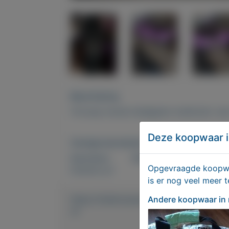
Beschrijving
Te koop mooie instappers multicolor van
Deze koopwaar i
Overige kenmerken
Rubrieken:
Kleding en schoenen
Opgevraagde koopwaa
Externe url:
is er nog veel meer 
Andere koopwaar
in
https://mijnkoopwaar.nl/a/Kleding-e
41