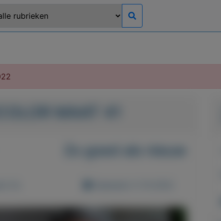
022
COLOR MAAT 41
Zo goed als nieuw
d: 0x
Geplaatst: 5-10-2022