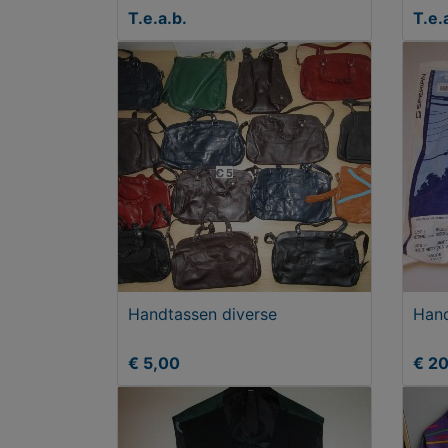
T.e.a.b.
T.e.
Handtassen diverse
Hand
€ 5,00
€ 2