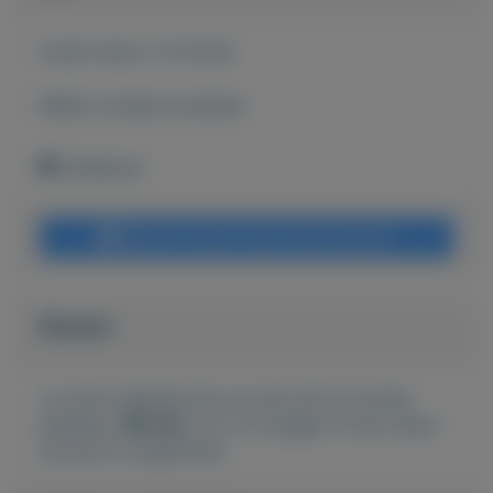
Actief sinds:
5-10-2022
Bekijk overige koopwaar
Onbekend
Bericht sturen naar adverteerder
Bieden
Je moet ingelogd zijn om een bod te kunnen
plaatsen.
Klik hier
om in te loggen of een nieuw
account te registreren.