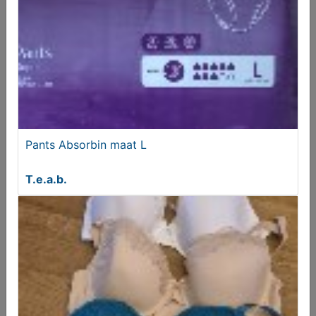
Pants Absorbin maat L
Verbandschoenen merk Pulman
T.e.a.b.
T.e.a.b.