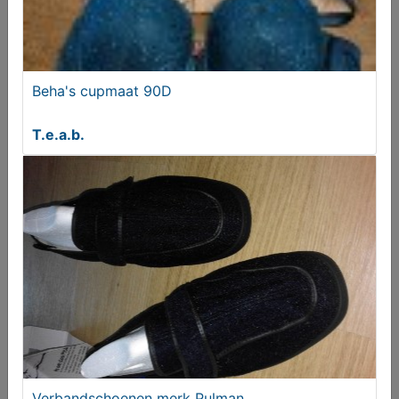
Beha's cupmaat 90D
Fiets kleding diverse
T.e.a.b.
€ 5,00
Verbandschoenen merk Pulman