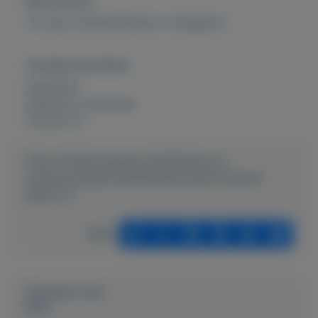
Beschrijving
Te koop mooie Multicolor instappers!
Overige kenmerken
Rubrieken:
Kleding en schoenen
Externe url:
https://mijnkoopwaar.nl/a/Kleding-en-
schoenen/4580-INSTAPPERS-MULTICOLOR-
MAAT-41
Delen
Geplaatst door
Desi