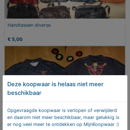
Handtassen diverse
€ 5,00
Deze koopwaar is helaas niet meer
beschikbaar
Opgevraagde koopwaar is verlopen of verwijderd
en daarom niet meer beschikbaar, maar gelukkig is
er nog veel meer te ontdekken op MijnKoopwaar :)
ThunderDome T-shirt Polo