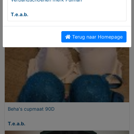
Ruime tas
T.e.a.b.
T.e.a.b.
Terug naar Homepage
Beha's cupmaat 90D
T.e.a.b.