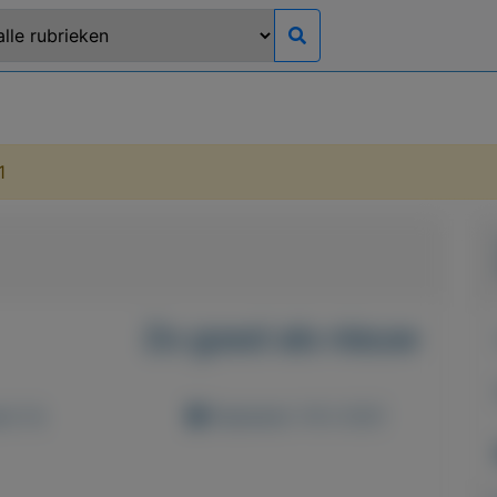
1
Zo goed als nieuw
d: 0x
Geplaatst: 16-2-2021