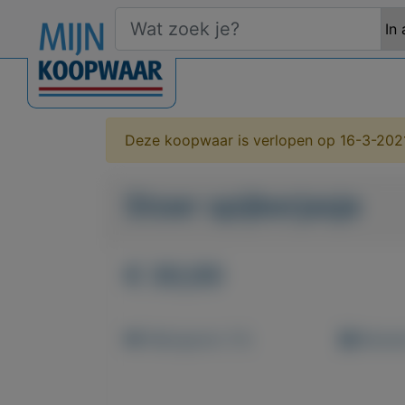
Deze koopwaar is verlopen op 16-3-202
Stoer spijkerjasje
€ 30,00
Weergaven: 51x
Bewaar