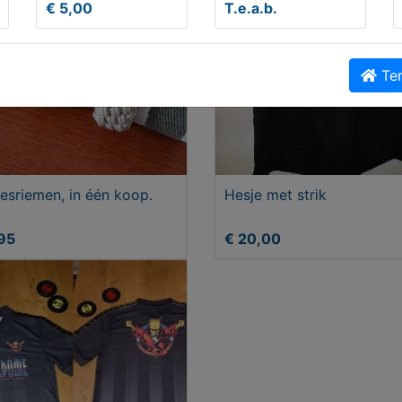
€ 5,00
T.e.a.b.
Ter
sriemen, in één koop.
Hesje met strik
95
€ 20,00