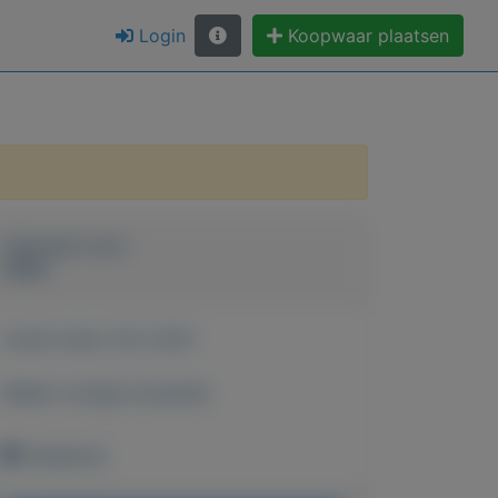
Login
Koopwaar plaatsen
Geplaatst door
Willie
Actief sinds:
16-2-2021
Bekijk overige koopwaar
Onbekend