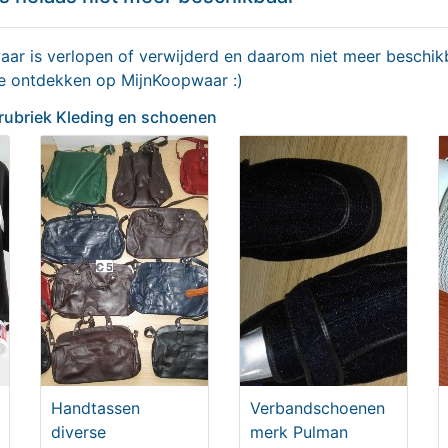
r is verlopen of verwijderd en daarom niet meer beschikb
te ontdekken op MijnKoopwaar :)
 rubriek Kleding en schoenen
s kleding diverse
Ruime tas
00
T.e.a.b.
Handtassen
Verbandschoenen
diverse
merk Pulman