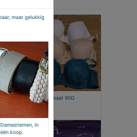
aar, maar gelukkig
Beha's cupmaat 90D
T.e.a.b.
Damesriemen, in
één koop.