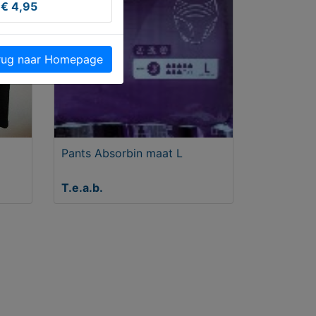
€ 4,95
ug naar Homepage
Pants Absorbin maat L
T.e.a.b.