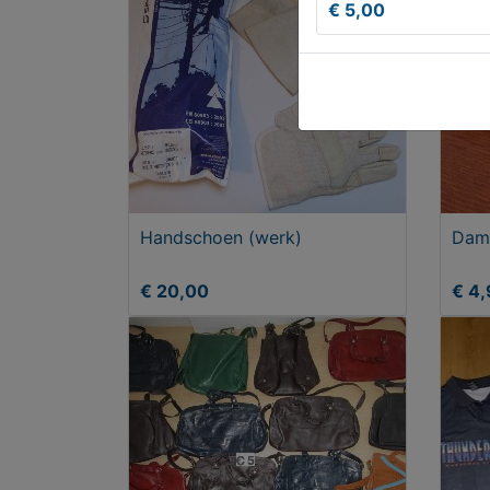
€ 5,00
Handschoen (werk)
Dame
€ 20,00
€ 4,