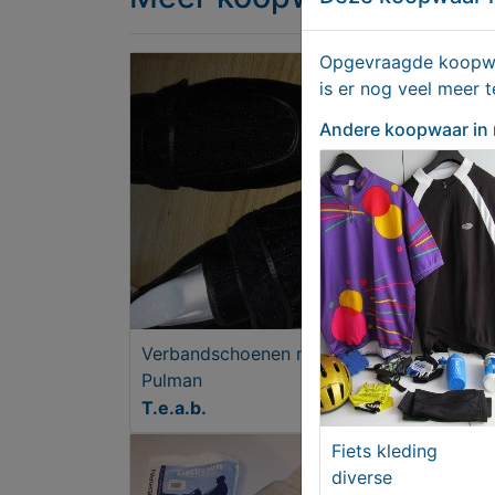
Opgevraagde koopwaa
is er nog veel meer 
Andere koopwaar
in
Verbandschoenen merk
Fiet
Pulman
T.e.a.b.
€ 5,
Fiets kleding
diverse