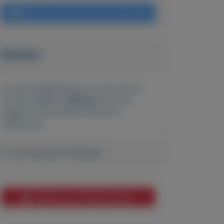
Bericht sturen naar adverteerder
Bieden
Je moet ingelogd zijn om een bod te
kunnen plaatsen.
Klik hier
om in te
loggen of een nieuw account te
registreren.
Er zijn nog geen biedingen
Melden aan MijnKoopwaar