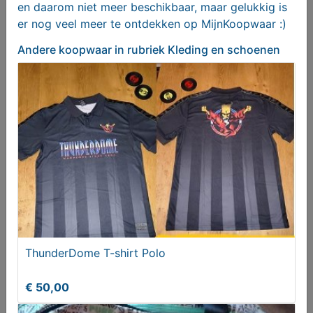
en daarom niet meer beschikbaar, maar gelukkig is
er nog veel meer te ontdekken op MijnKoopwaar :)
Andere koopwaar
in rubriek Kleding en schoenen
Verbandschoenen merk Pulman
T.e.a.b.
ThunderDome T-shirt Polo
€ 50,00
Pants Absorbin maat L