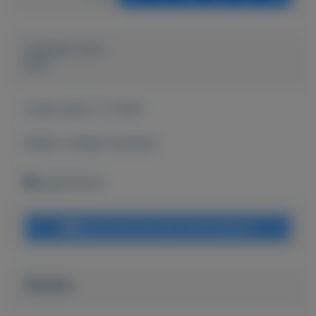
Geplaatst door
bart
Actief sinds:
3-3-2021
Bekijk overige koopwaar
papendrecht
Bericht sturen naar adverteerder
Bieden