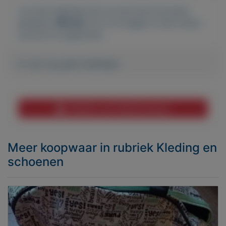
Je moet ingelogd zijn om een bod te kunnen
plaatsen.
Klik hier
om in te loggen of een nieuw
account te registreren.
Er zijn nog geen biedingen
Melden aan MijnKoopwaar
Meer koopwaar
in rubriek Kleding en
schoenen