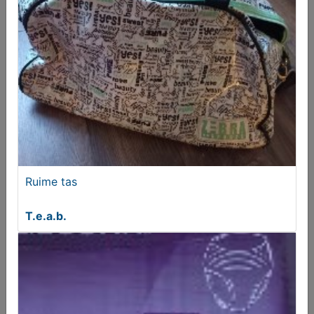
T.e.a.b.
Ruime tas
T.e.a.b.
Fiets kleding diverse
€ 5,00