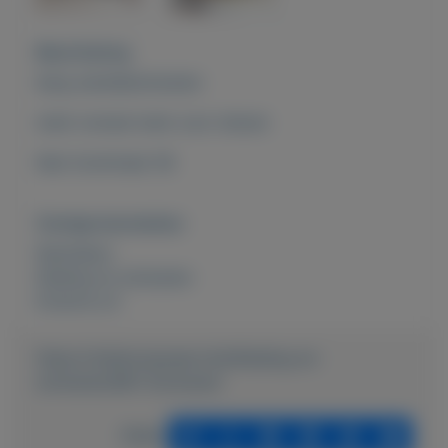
Beschrijving
berg wandelschoenen
merk nomad merk zool vibram
lleer bruinmaat 38
Overige kenmerken
Rubrieken:
Kleding en schoenen
Externe url:
https://mijnkoopwaar.nl/a/Kleding-en-
schoenen/861-Schoenen
Delen