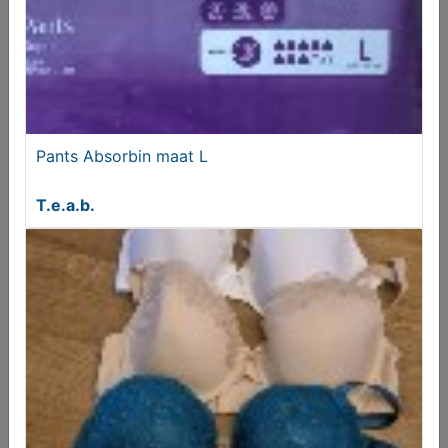
Pants Absorbin maat L
T.e.a.b.
Damesriemen, in één koop.
€ 4,95