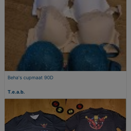
Beha's cupmaat 90D
T.e.a.b.