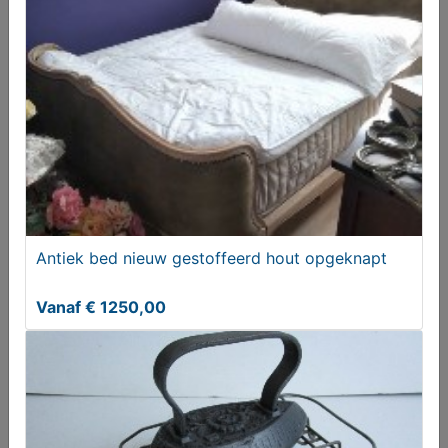
Decoratieve bollen
€ 9,00
Antiek bed nieuw gestoffeerd hout opgeknapt
Vanaf € 1250,00
ZGAN 4 Design eetkamerstoelen van Casprini
T.e.a.b.