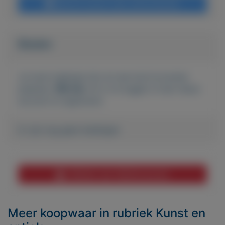
Bericht sturen naar adverteerder
Bieden
Je moet ingelogd zijn om een bod te kunnen
plaatsen.
Klik hier
om in te loggen of een nieuw
account te registreren.
Er zijn nog geen biedingen
Melden aan MijnKoopwaar
Meer koopwaar
in rubriek Kunst en