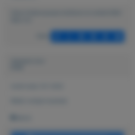
https://mijnkoopwaar.nl/a/Kunst-en-antiek/3384-
Raku-ton
Delen
Geplaatst door
Emiel
Actief sinds:
19-1-2022
Bekijk overige koopwaar
Blerick