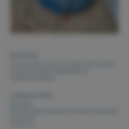
Beschrijving
Te koop raku ton. De ton is leeg, moet voorzien
worden van nieuwe isolatiedeken of
isolatiestenenstenen.
Overige kenmerken
Rubrieken:
Kunst en antiek
,
Vakantie en vrije tijd
,
Verzamelen
en hobbies
Externe url: