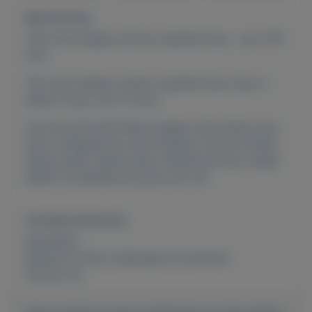
Beschrijving
250 vinyl singles met de orginele hoes , vrpr 250
euro.
100 vinyl singles zonder orginele hoes maar in
plastic hoes, vrpr 75 euro
met de echte 60/70ties singles zoals status quo,
elvis, rollingstones, the monkees, everly brothrs,
deep purple, shawn elliot, fleetwood mac, willek
alberti, boudewijn de groot etc etc
Overige kenmerken
Rubrieken:
Muziek en films
,
Opbergen en bewaren
Externe url: