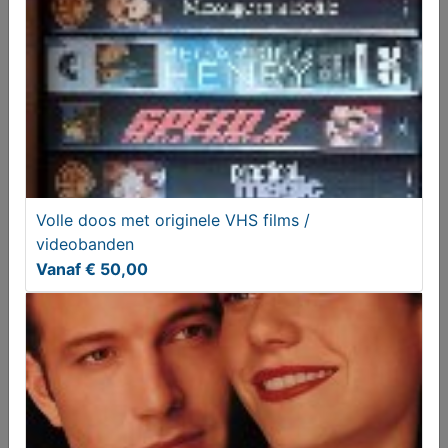
Bounce (2000) VHS
Volle doos met originele VHS films /
videobanden
Vanaf € 2,50
Vanaf € 50,00