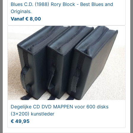
2 Ramshorn Singles : Night People - Again / Re-mix
Blues C.D. (1988) Rory Block - Best Blues and
Originals.
Vanaf € 3,00
Vanaf € 8,00
CSI Miami Seizoen 1 (DVD box)
Degelijke CD DVD MAPPEN voor 600 disks
(3x200) kunstleder
€ 7,95
€ 49,95