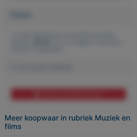
Bieden
Je moet ingelogd zijn om een bod te kunnen
plaatsen.
Klik hier
om in te loggen of een nieuw
account te registreren.
Er zijn nog geen biedingen
Melden aan MijnKoopwaar
Meer koopwaar
in rubriek Muziek en
films