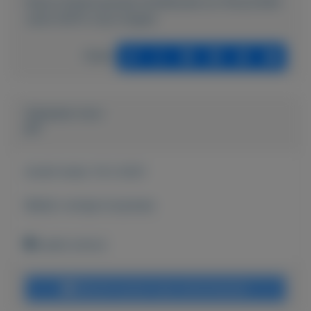
https://mijnkoopwaar.nl/a/Muziek-en-films/2458-
Jaren-6070-vinyl-singles
Delen
Geplaatst door
jos
Actief sinds:
10-2-2021
Bekijk overige koopwaar
budel-schoot
Bericht sturen naar adverteerder