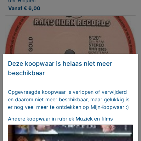
der Heijden
Vanaf € 6,00
Deze koopwaar is helaas niet meer
beschikbaar
Opgevraagde koopwaar is verlopen of verwijderd
en daarom niet meer beschikbaar, maar gelukkig is
12" Maxi Single (1984) Betty Gold - TONIGHT (6:20)
er nog veel meer te ontdekken op MijnKoopwaar :)
Vanaf € 6,00
Andere koopwaar
in rubriek Muziek en films