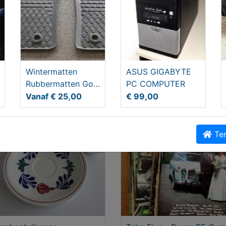
ult Captur 0.9 TCe
Rieten (nacht)kastje
mique, Trekhaak
Wintermatten
ASUS GIGABYTE
650,00
T.e.a.b.
Rubbermatten Golf
PC COMPUTER
5 en 6
Vanaf € 25,00
€ 99,00
Ter