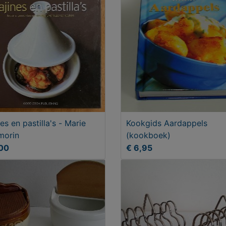
nes en pastilla's - Marie
Kookgids Aardappels
morin
(kookboek)
,00
€ 6,95