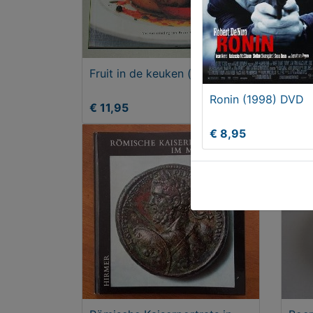
Fruit in de keuken (kookboek)
Rena
Dyna
Ronin (1998) DVD
€ 11,95
€ 6
€ 8,95