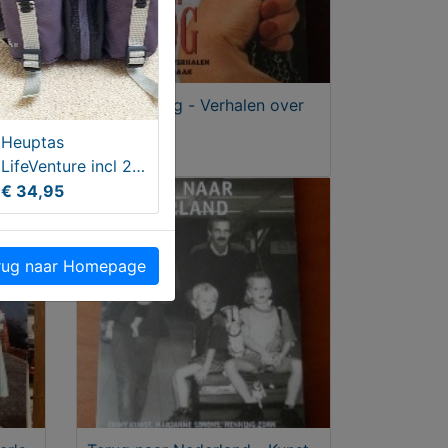
Oog om oog - Verhalen over
wraak
Heuptas
€ 2,00
LifeVenture incl 2
bidons en OTRS
€ 34,95
rugzak
ug naar Homepage