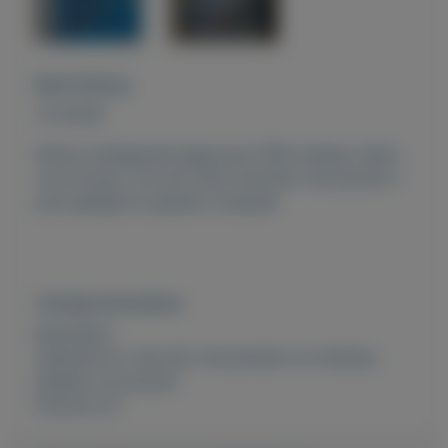
Beschrijving
TE KOOP:
Mooie uitdagende legpuzzel 1000 stukjes, Kaart
van Europa, van het merk Schmidt. De puzzel is
juist gelegd en geheel compleet.
Overige kenmerken
Rubrieken:
Vakantie en vrije tijd
,
Verzamelen en hobbies
,
Spellen en puzzels
Externe url: