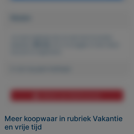
Bieden
Je moet ingelogd zijn om een bod te kunnen
plaatsen.
Klik hier
om in te loggen of een nieuw
account te registreren.
Er zijn nog geen biedingen
Melden aan MijnKoopwaar
Meer koopwaar
in rubriek Vakantie
en vrije tijd