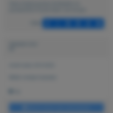
https://mijnkoopwaar.nl/a/Spellen-en-
puzzels/4523-Puzzel-Kaart-van-Europa
Delen
Geplaatst door
FS
Actief sinds:
29-9-2022
Bekijk overige koopwaar
Tiel
Bericht sturen naar adverteerder