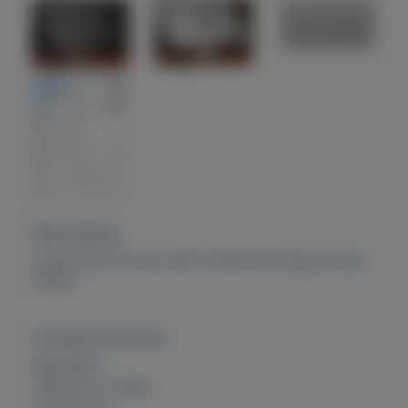
Beschrijving
Apple iPad 7th Gen WiFi 32GB 2019 Space Gray
A2197
Overige kenmerken
Rubrieken:
Telecom en GSM