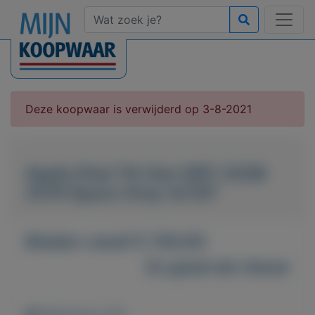
Deze koopwaar is verwijderd op 3-8-2021
Apple iPad 7th Gen WiFi 32GB
2019 Space Gray A2197
Bieden vanaf € 150,00
Zo goed als nieuw
Weergaven: 65x