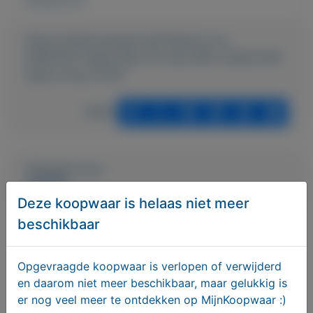
Externe url:
https://mijnkoopwaar.nl/a/Telecom-en-
GSM/1931-Apple-iPad-7th-Gen-WiFi-32GB-2019-
Space-Gray-A2197
Delen
Geplaatst door
wja1976
Deze koopwaar is helaas niet meer
beschikbaar
Actief sinds:
1-8-2021
Bekijk overige koopwaar
Opgevraagde koopwaar is verlopen of verwijderd
en daarom niet meer beschikbaar, maar gelukkig is
er nog veel meer te ontdekken op MijnKoopwaar :)
Oldenzaal