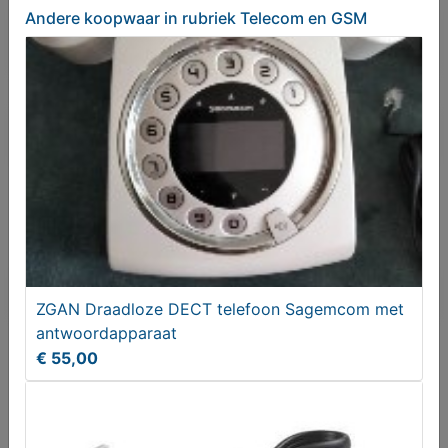
Andere koopwaar
in rubriek Telecom en GSM
Bericht sturen naar adverteerder
Bieden
Je moet ingelogd zijn om een bod te kunnen
plaatsen.
Klik hier
om in te loggen of een nieuw
account te registreren.
Er zijn nog geen biedingen
ZGAN Draadloze DECT telefoon Sagemcom met
antwoordapparaat
€ 55,00
Melden aan MijnKoopwaar