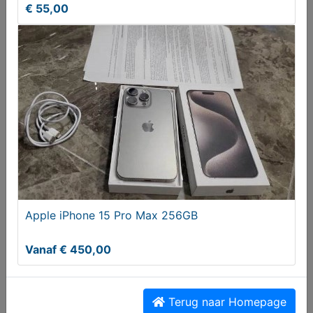
€ 55,00
Vanaf € 450,00
Apple iPhone 15 Pro Max 256GB
ZGAN Draadloze DECT telefoon Sagemcom met
antwoordapparaat
Vanaf € 450,00
€ 55,00
Terug naar Homepage