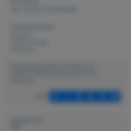
Beschrijving
Geen krassen of beschadiging
Overige kenmerken
Rubrieken:
Telecom en GSM
Externe url:
https://mijnkoopwaar.nl/a/Telecom-en-
GSM/5107-Nokia-smartphone-65-inch-
simlockvrij
Delen
Geplaatst door
DaN