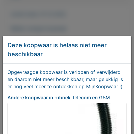
Actief sinds:
15-12-2022
Bekijk overige koopwaar
Deze koopwaar is helaas niet meer
Onbekend
beschikbaar
Bericht sturen naar adverteerder
Opgevraagde koopwaar is verlopen of verwijderd
en daarom niet meer beschikbaar, maar gelukkig is
er nog veel meer te ontdekken op MijnKoopwaar :)
Bieden
Andere koopwaar
in rubriek Telecom en GSM
Je moet ingelogd zijn om een bod te kunnen
plaatsen.
Klik hier
om in te loggen of een nieuw
account te registreren.