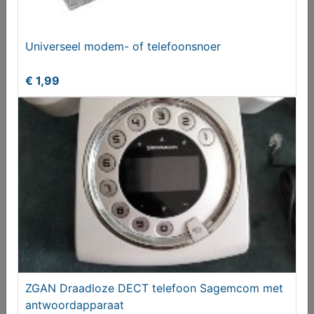
Universeel modem- of telefoonsnoer
Universeel modem- of telefoonsnoer
€ 1,99
€ 1,99
ZGAN Draadloze DECT telefoon Sagemcom met
Apple iPhone 15 Pro Max 256GB
antwoordapparaat