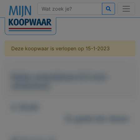
Deze koopwaar is verlopen op 15-1-2023
Nokia smartphone 6.5 inch
simlockvrij
€ 35,00
Zo goed als nieuw
Weergaven: 35x