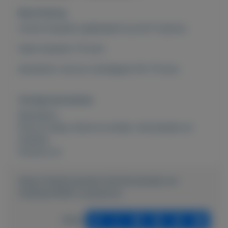
Beschrijving
mooie loopauto gebaseerd op de f1 autoos.
haas loopauto 70 euro
bennetton van jos verstappen 94. 70 euro
Overige kenmerken
Rubrieken:
Kind en baby
,
Kunst en antiek
,
Verzamelen en
hobbies
Externe url:
https://mijnkoopwaar.nl/a/Verzamelen-en-
hobbies/4598-Loopautoos
Delen