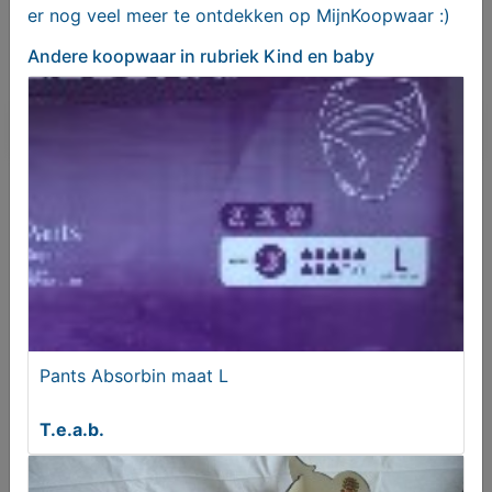
er nog veel meer te ontdekken op MijnKoopwaar :)
Je moet ingelogd zijn om een bod te kunnen
plaatsen.
Klik hier
om in te loggen of een nieuw
Andere koopwaar
in rubriek Kind en baby
account te registreren.
Er zijn nog geen biedingen
Melden aan MijnKoopwaar
Meer koopwaar
in rubriek Kind en
baby
Pants Absorbin maat L
T.e.a.b.