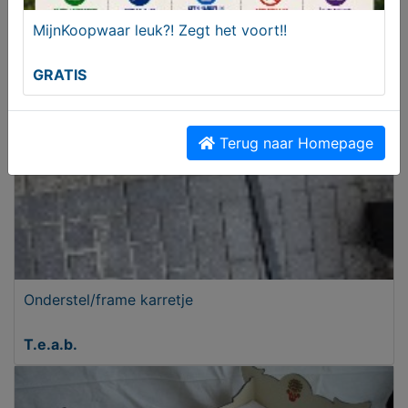
MijnKoopwaar leuk?! Zegt het voort!!
T.e.a.b.
GRATIS
Terug naar Homepage
Onderstel/frame karretje
T.e.a.b.