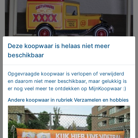
Deze koopwaar is helaas niet meer
beschikbaar
12x Biervracht auto's Unieke collectors verzameling
Opgevraagde koopwaar is verlopen of verwijderd
metaal
en daarom niet meer beschikbaar, maar gelukkig is
€ 325,00
er nog veel meer te ontdekken op MijnKoopwaar :)
Andere koopwaar
in rubriek Verzamelen en hobbies