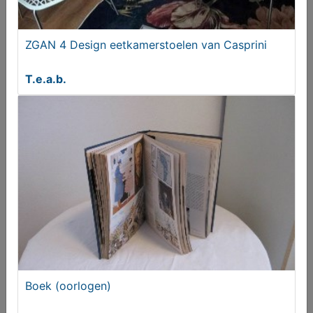
BIJZETTAFEL MET LATOEN KOPEREN BLAD
€ 275,00
ZGAN 4 Design eetkamerstoelen van Casprini
T.e.a.b.
Gereedschap (oud)
€ 20,00
Boek (oorlogen)