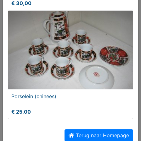
€ 30,00
Vintage ambulance jaren 50
€ 95,00
Porselein (chinees)
€ 25,00
Terug naar Homepage