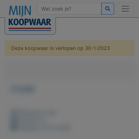
Deze koopwaar is verlopen op 30-1-2023
€ 0,00
Weergaven: 34x
Bewaard: 0x
Geplaatst: 30-12-2022