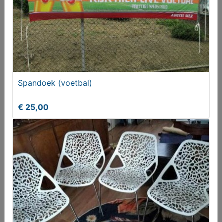
Laat je niet haasten of bang maken!
Aangeboden
Spandoek (voetbal)
€ 25,00