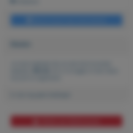
Onbekend
Bericht sturen naar adverteerder
Bieden
Je moet ingelogd zijn om een bod te kunnen
plaatsen.
Klik hier
om in te loggen of een nieuw
account te registreren.
Er zijn nog geen biedingen
Melden aan MijnKoopwaar