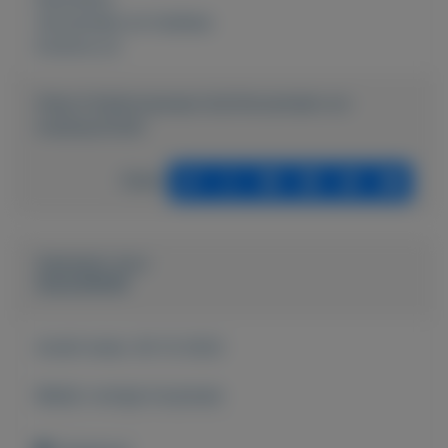
Verzamelen en hobbies
Externe url:
https://mijnkoopwaar.nl/a/Verzamelen-en-
hobbies/5206-
Delen
Geplaatst door
Gerard5636
Actief sinds:
30-12-2022
Bekijk overige koopwaar