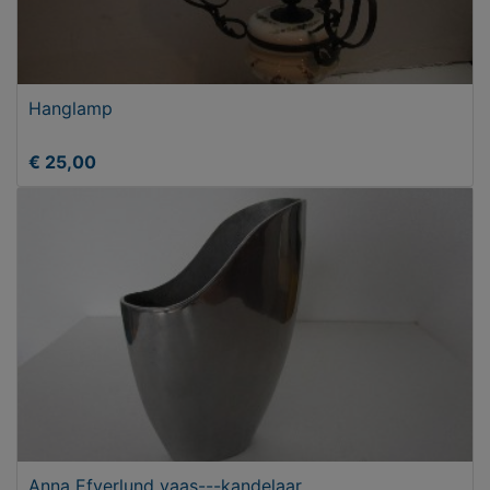
Hanglamp
€ 25,00
Anna Efverlund vaas---kandelaar