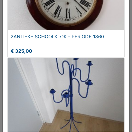
2ANTIEKE SCHOOLKLOK - PERIODE 1860
Gereedschap (oud)
€ 325,00
€ 20,00