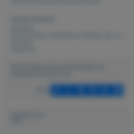
Set van 9 stuks profiel schaven diverse
Overige kenmerken
Rubrieken:
Kunst en antiek
,
Verzamelen en hobbies
,
Huis- en
inrichting
Externe url:
https://mijnkoopwaar.nl/a/Verzamelen-en-
hobbies/545-Schaven-oud
Delen
Geplaatst door
John