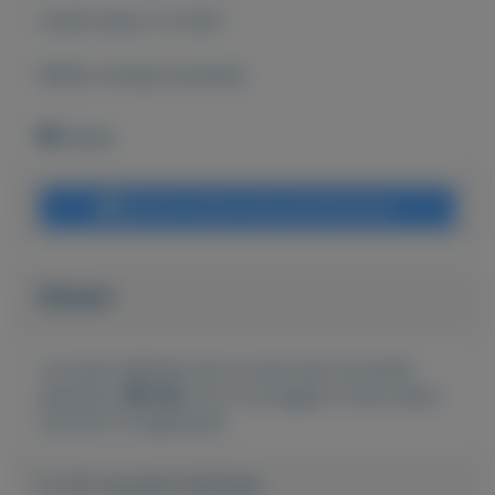
Actief sinds:
2-2-2021
Bekijk overige koopwaar
Geleen
Bericht sturen naar adverteerder
Bieden
Je moet ingelogd zijn om een bod te kunnen
plaatsen.
Klik hier
om in te loggen of een nieuw
account te registreren.
Er zijn nog geen biedingen