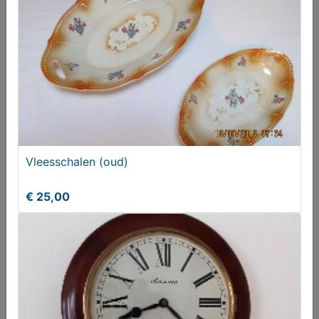
Vleesschalen (oud)
Schaal (gietijzer)
€ 25,00
€ 15,00