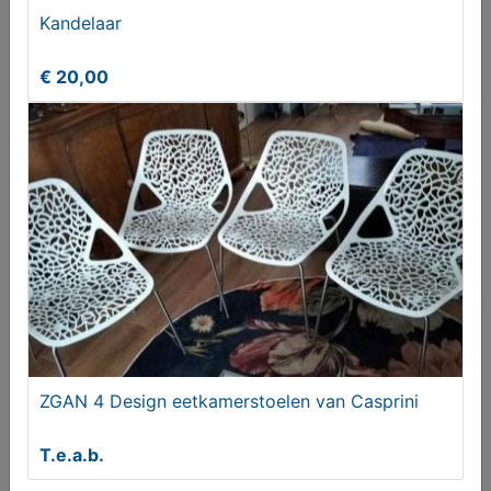
Kandelaar
Mal voor chokelade
€ 20,00
€ 15,00
ZGAN 4 Design eetkamerstoelen van Casprini
Grammofoon (oud)
T.e.a.b.
€ 580,00