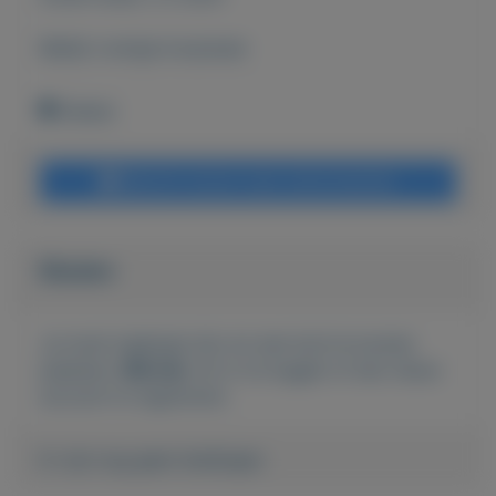
Bekijk overige koopwaar
Geleen
Bericht sturen naar adverteerder
Bieden
Je moet ingelogd zijn om een bod te kunnen
plaatsen.
Klik hier
om in te loggen of een nieuw
account te registreren.
Er zijn nog geen biedingen