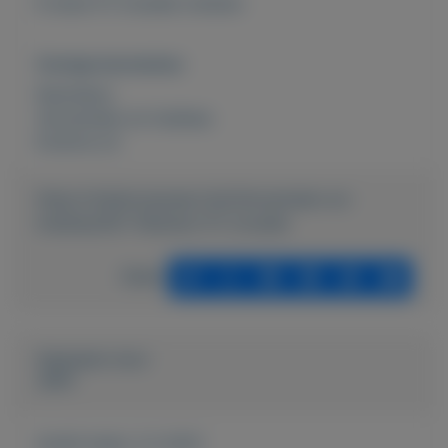
6 stuks FC knudde mokken
Overige kenmerken
Rubrieken:
Verzamelen en hobbies
Externe url:
https://mijnkoopwaar.nl/a/Verzamelen-en-
hobbies/927-Mokken-FC-knudde
Delen
Geplaatst door
John
Actief sinds:
2-2-2021