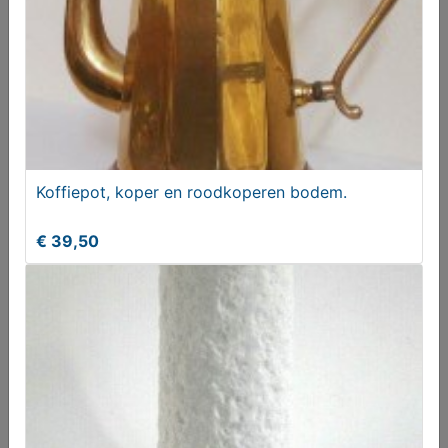
12x Biervracht auto's Unieke collectors verzameling
metaal
€ 325,00
Koffiepot, koper en roodkoperen bodem.
€ 39,50
Spandoek (voetbal)
€ 25,00