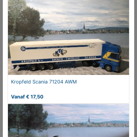
€ 55,00
Kropfeld Scania 71204 AWM
Laat je niet haasten of bang maken!
Vanaf € 17,50
Aangeboden