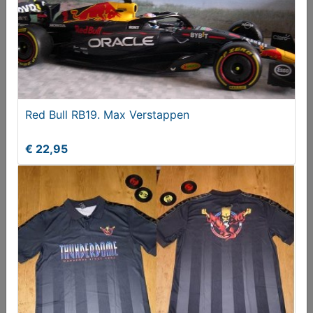
Red Bull RB19. Max Verstappen
ART DÉCO DIENBLAD
€ 22,95
€ 44,50