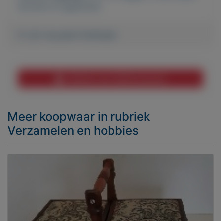
account te registreren.
Er zijn nog geen biedingen
Melden aan MijnKoopwaar
Meer koopwaar
in rubriek
Verzamelen en hobbies