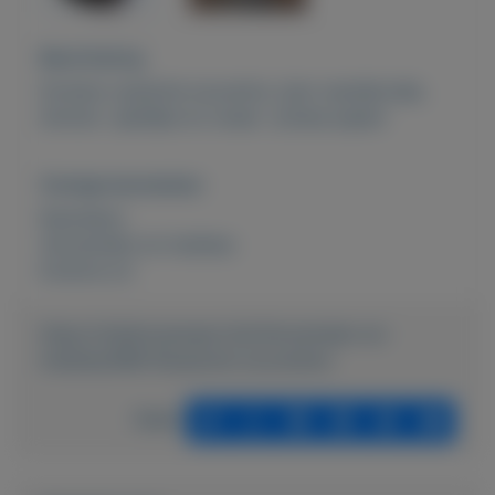
Beschrijving
Divetse russische souvenirs, ijzer wandbordje,
diverse speldjes en zwaar presse papier
Overige kenmerken
Rubrieken:
Verzamelen en hobbies
Externe url:
https://mijnkoopwaar.nl/a/Verzamelen-en-
hobbies/998-Russische-souveniers
Delen