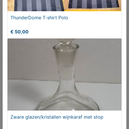
ThunderDome T-shirt Polo
Koffiepot, koper en roodkoperen bodem.
€ 50,00
€ 39,50
Zware glazen/kristallen wijnkaraf met stop