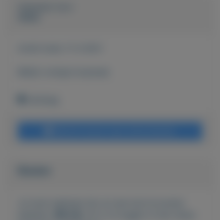
Geplaatst door
Wallie
Actief sinds:
11-3-2021
Bekijk overige koopwaar
Denhaag
Bericht sturen naar adverteerder
Bieden
Je moet ingelogd zijn om een bod te kunnen
plaatsen.
Klik hier
om in te loggen of een nieuw