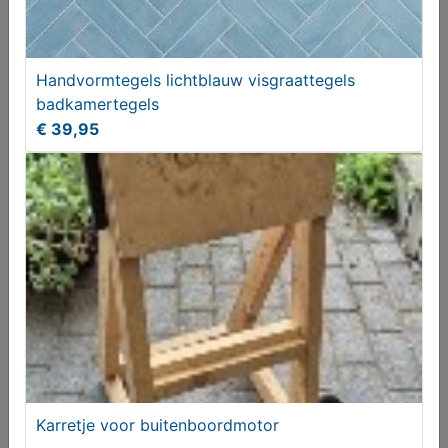
Handvormtegels lichtblauw visgraattegels
badkamertegels
Karretje voor buitenboordmotor
€ 39,95
T.e.a.b.
Karretje voor buitenboordmotor