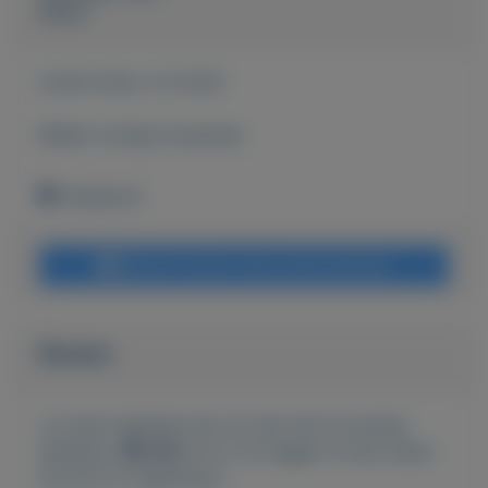
Pierre
Actief sinds:
3-5-2022
Bekijk overige koopwaar
Onbekend
Bericht sturen naar adverteerder
Bieden
Je moet ingelogd zijn om een bod te kunnen
plaatsen.
Klik hier
om in te loggen of een nieuw
account te registreren.