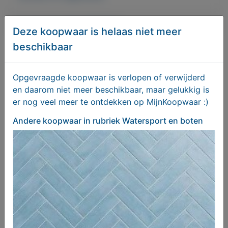
Er zijn nog geen biedingen
Deze koopwaar is helaas niet meer
beschikbaar
Melden aan MijnKoopwaar
Opgevraagde koopwaar is verlopen of verwijderd
en daarom niet meer beschikbaar, maar gelukkig is
er nog veel meer te ontdekken op MijnKoopwaar :)
Meer koopwaar
in rubriek
Watersport en boten
Andere koopwaar
in rubriek Watersport en boten