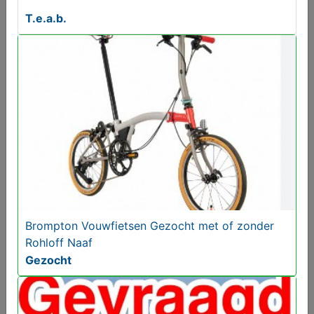
Brompton Vouwfietsen Gezocht met of zonder
T.e.a.b.
Rohloff Naaf
Gezocht
Brompton Vouwfietsen Gezocht met of zonder
Rohloff Naaf
Handvormtegels lichtblauw visgraattegels
Gezocht
badkamertegels
€ 39,95