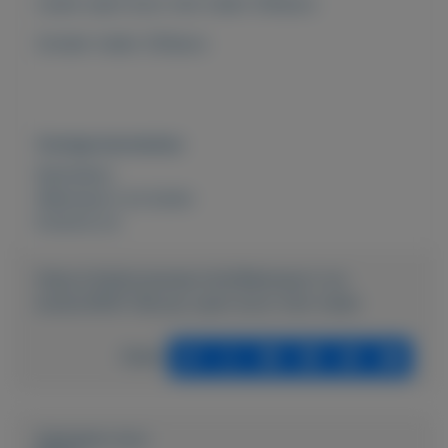
Leuke open boot met trailer 500euro
Zonder trailer 250euro
Overige kenmerken
Rubrieken:
Watersport en boten
Externe url:
https://mijnkoopwaar.nl/a/Watersport-en-
boten/3616-Tekoop-open-boot-met-trailer
Delen
Geplaatst door