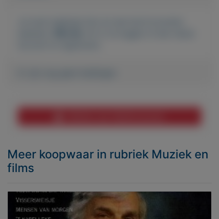
Je moet ingelogd zijn om een bod te kunnen
plaatsen.
Klik hier
om in te loggen of een nieuw
account te registreren.
Er zijn nog geen biedingen
Melden aan MijnKoopwaar
Meer koopwaar
in rubriek Muziek en
films