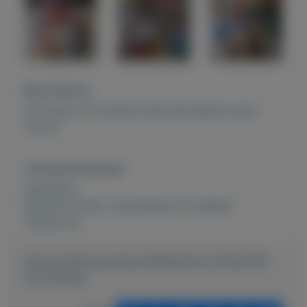
Beschrijving
150 stuks LP's diverse (niet alle platen op de
foto's)
Overige kenmerken
Rubrieken:
Muziek en films
,
Verzamelen en hobbies
Externe url:
https://mijnkoopwaar.nl/a/Muziek-en-films/742-
Lps-diverse