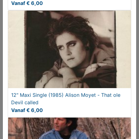
Vanaf € 6,00
6 Singles : Luv - Trojan Horse, Casanova, One more
little
€ 3,00
12" Maxi Single (1985) Alison Moyet - That ole
Devil called
Vanaf € 6,00
Blues Rock C.D. (1990) Gary Moore - Still got the
Blues
Vanaf € 6,00