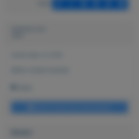
Delen
Geplaatst door
John
Actief sinds:
2-2-2021
Bekijk overige koopwaar
Geleen
Bericht sturen naar adverteerder
Bieden