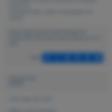
Externe url:
de leukste hobby , spaar nu postzegels voor
weinig !
https://mijnkoopwaar.nl/a/Postzegels-en-
munten/1153-FDC-eerste-dag-envelop-nl-nr-117-
1972
Delen
Geplaatst door
keesies
Actief sinds:
29-1-2021
Bekijk overige koopwaar