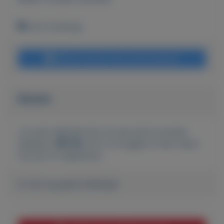
Echt (Limburg)
Bericht sturen naar adverteerder
Bieden
Je moet ingelogd zijn om een bod te kunnen
plaatsen.
Klik hier
om in te loggen of een nieuw
account te registreren.
Er zijn nog geen biedingen