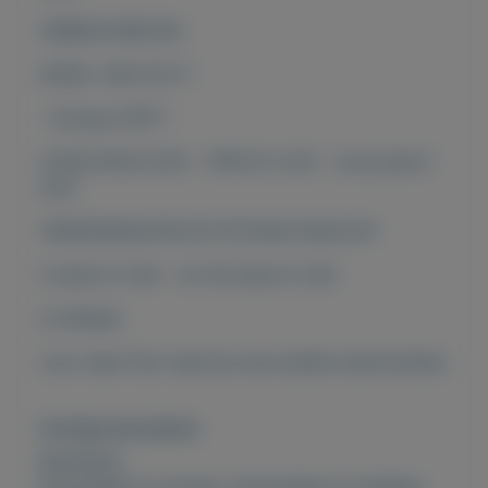
ONBESCHREVEN
ZEGEL VAN 30 CT
- Europa-CEPT -
CATALOGUS 2021 - PRIJS € 2,50 - onze prijs €
0,55
VERZENDKOSTEN IN STEVIGE ENVELOP
4 stuks € 3,40 - tot 30 stuks € 4,35
of afhalen
voor meer fdc's kijk bij onze andere advertenties
Overige kenmerken
Rubrieken:
Postzegels en munten
,
Verzamelen en hobbies