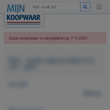
Deze koopwaar is verwijderd op 7-4-2021
FDC - eerste dag envelop nl nr.
117 - 1972
€ 0,45
Nieuw
Weergaven: 65x