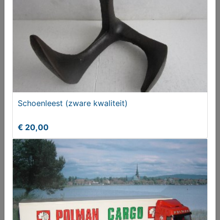
Zware glazen/kristallen wijnkaraf met stop
€ 69,50
Schoenleest (zware kwaliteit)
€ 20,00
VINTAGE JAREN 60 VAAS