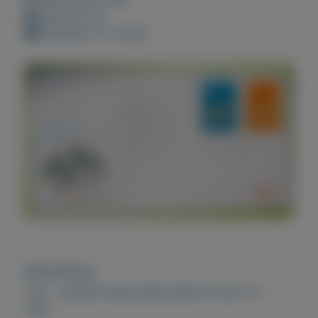
Bewaard: 0x
Geplaatst: 4-4-2021
Beschrijving
FDC - EERSTE DAG ENVELOPPE NL NR. 117 -
1972