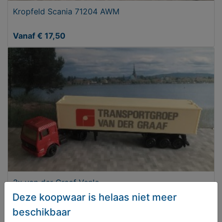
Kropfeld Scania 71204 AWM
Vanaf € 17,50
3x van der Graaf Venlo
Deze koopwaar is helaas niet meer
Vanaf € 12,50
beschikbaar