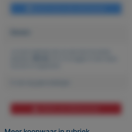
Bericht sturen naar adverteerder
Bieden
Je moet ingelogd zijn om een bod te kunnen
plaatsen.
Klik hier
om in te loggen of een nieuw
account te registreren.
Er zijn nog geen biedingen
Melden aan MijnKoopwaar
Meer koopwaar
in rubriek