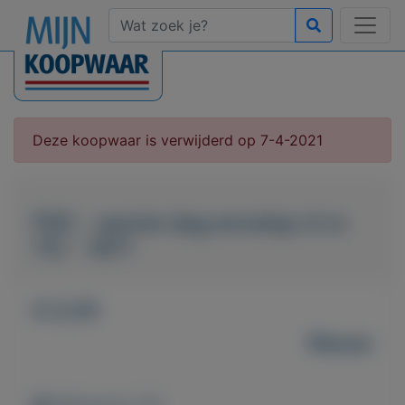
Deze koopwaar is verwijderd op 7-4-2021
FDC - eerste dag envelop nl nr.
112 - 1971
€ 0,55
Nieuw
Weergaven: 53x