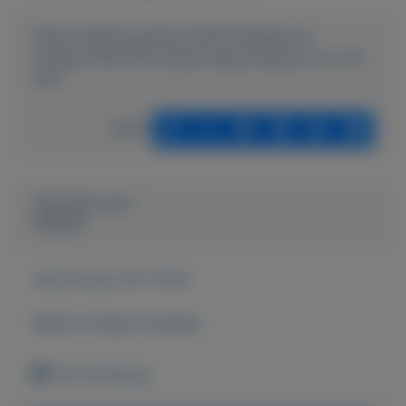
https://mijnkoopwaar.nl/a/Postzegels-en-
munten/1158-FDC-eerste-dag-envelop-nl-nr-112-
1971
Delen
Geplaatst door
keesies
Actief sinds:
29-1-2021
Bekijk overige koopwaar
Echt (Limburg)