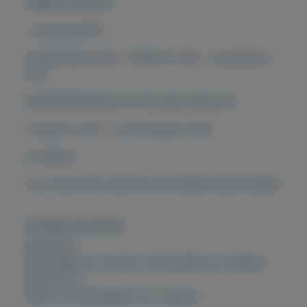
ONBESCHREVEN
- Europa-CEPT -
CATALOGUS 2021 - PRIJS € 2,50 - onze prijs €
0,55
VERZENDKOSTEN IN STEVIGE ENVELOP
4 stuks € 3,40 - tot 30 stuks € 4,35
of afhalen
voor meer fdc's kijk bij onze andere advertenties
Overige kenmerken
Rubrieken:
Postzegels en munten
,
Verzamelen en hobbies
Externe url:
spaar nu postzegels voor weinig !