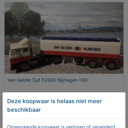
Van Gelder Daf F2800 Nijmegen 1:60
T.e.a.b.
Deze koopwaar is helaas niet meer
beschikbaar
Opgevraagde koopwaar is verlopen of verwijderd