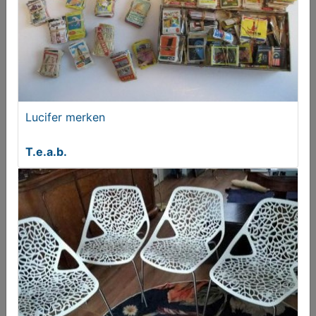
€ 38,50
Lucifer merken
T.e.a.b.
Olie lampjes
€ 55,00