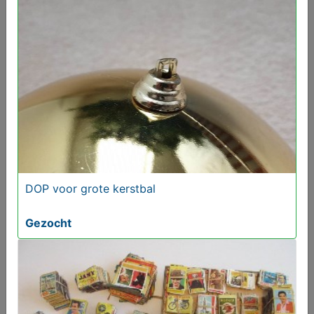
Miniaturen boompjes--ladders--houtstapels
€ 2,00
DOP voor grote kerstbal
Gezocht
VINTAGE VAAS MOBACH