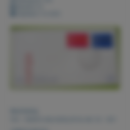
Bewaard: 0x
Geplaatst: 4-4-2021
Beschrijving
FDC - EERSTE DAG ENVELOP NL NR. 112 - 1971