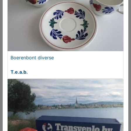
DVD sex and the City
€ 25,00
Boerenbont diverse
T.e.a.b.
Disney Disneyland Parijs zeepje
€ 4,95