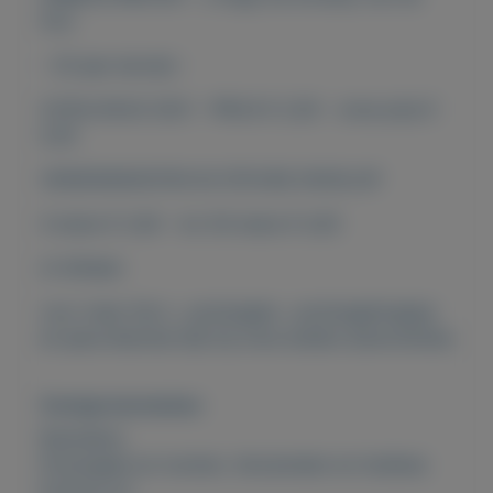
foto
- 25 jaar bevrijd -
CATALOGUS 2021 - PRIJS € 2,00 - onze prijs €
0,45
VERZENDKOSTEN IN STEVIGE ENVELOP
4 stuks € 3,40 - tot 30 stuks € 4,35
of afhalen
voor meer fdc's , postzegels , postzegelmapjes
en jaarcollecties kijk bij onze andere advertenties
Overige kenmerken
Rubrieken:
Postzegels en munten
,
Verzamelen en hobbies
Externe url: