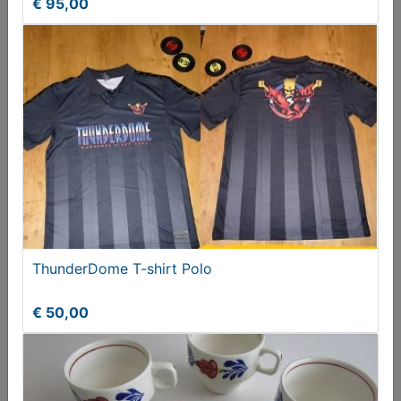
€ 95,00
Lucifer merken
T.e.a.b.
ThunderDome T-shirt Polo
€ 50,00