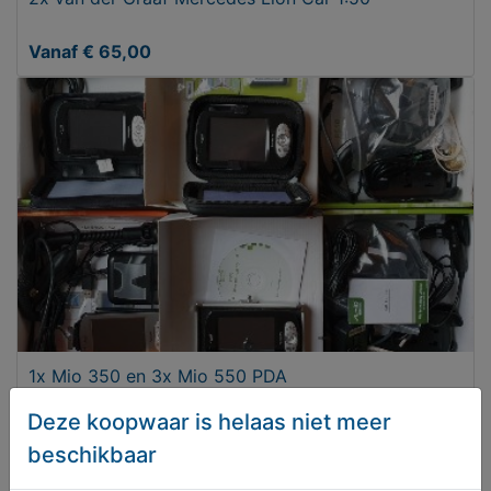
Vanaf € 65,00
1x Mio 350 en 3x Mio 550 PDA
Deze koopwaar is helaas niet meer
€ 50,00
beschikbaar