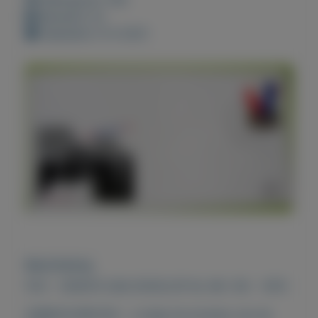
Bewaard: 0x
Geplaatst: 8-4-2021
Beschrijving
FDC - EERSTE DAG ENVELOP NL NR. 105 - 1970
ONBESCHREVEN - u krijgt de envelop van de