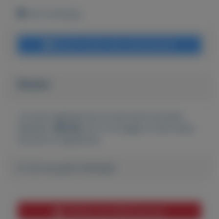
Echt (Limburg)
Bericht sturen naar adverteerder
Bieden
Je moet ingelogd zijn om een bod te kunnen
plaatsen.
Klik hier
om in te loggen of een nieuw
account te registreren.
Er zijn nog geen biedingen
Melden aan MijnKoopwaar