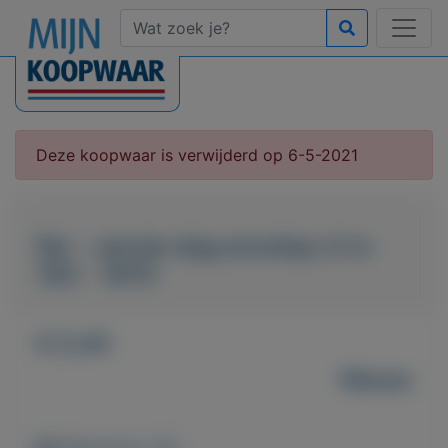
Deze koopwaar is verwijderd op 6-5-2021
fdc - eerste dag envelop nl nr.
105 - 1970
€ 0,45
Nieuw
Weergaven: 56x