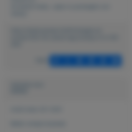
de leukste hobby , spaar nu postzegels voor
weinig !
https://mijnkoopwaar.nl/a/Postzegels-en-
munten/1202-fdc-eerste-dag-envelop-nl-nr-105-
1970
Delen
Geplaatst door
keesies
Actief sinds:
29-1-2021
Bekijk overige koopwaar