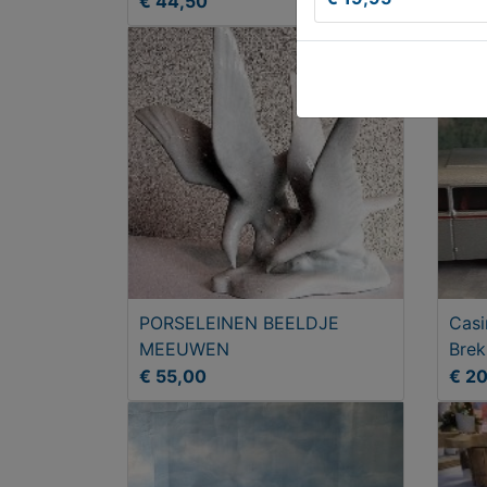
€ 44,50
€ 15
PORSELEINEN BEELDJE
Casi
MEEUWEN
Brek
€ 55,00
€ 2