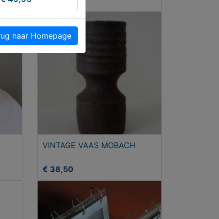
T.e.a.b.
kunstleder
ug naar Homepage
VINTAGE VAAS MOBACH
€ 38,50