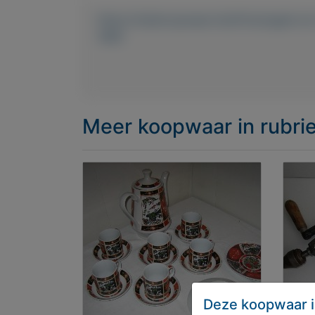
https://mijnkoopwaar.nl/a/Postzegels-e
1969
Meer koopwaar
in rubr
Deze koopwaar i