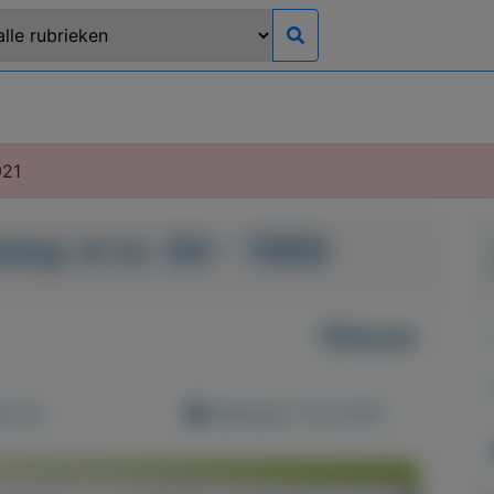
021
elop nl nr. 94 - 1969
Nieuw
d: 0x
Geplaatst: 10-4-2021