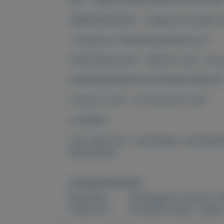
FDC - EERSTE DAG ENVELOP NL NR. 94 
ONBESCHREVEN - u krijgt de envelop va
- 50 jaar Int. Arbeidsorganisatie I.A.O -
CATALOGUS 2021 - PRIJS € 3,00 - onze 
VERZENDKOSTEN IN STEVIGE ENVELOP
4 stuks € 3,40 - tot 30 stuks € 4,35
of afhalen
voor meer fdc's , postzegels , postzegelm
advertenties
Overige kenmerken
Rubrieken:
Postzegels en munten
,
V
Externe url:
de leukste hobby , spaar