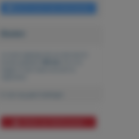
Bericht sturen naar adverteerder
Bieden
Je moet ingelogd zijn om een bod te
kunnen plaatsen.
Klik hier
om in te
loggen of een nieuw account te
registreren.
Er zijn nog geen biedingen
Melden aan MijnKoopwaar