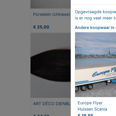
Opgevraagde koopwaa
Porselein (chinees)
Gere
is er nog veel meer 
€ 25,00
€ 2
Andere koopwaar
in
Europe Flyer
ART DÉCO DIENBLAD
Huissen Scania
€ 19,95