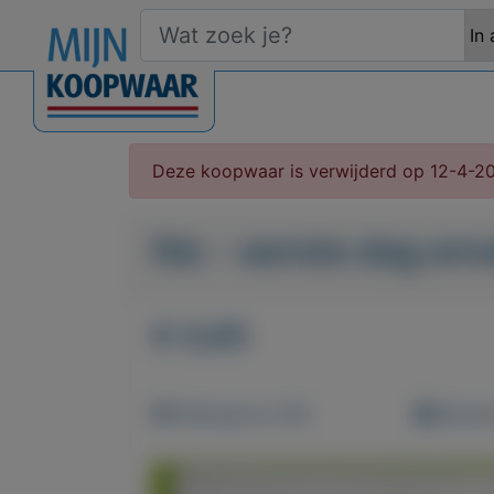
Deze koopwaar is verwijderd op 12-4-2
fdc - eerste dag env
€ 0,65
Weergaven: 86x
Bewaar