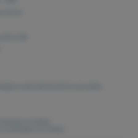
- 1969
n de foto
prijs € 0,65
apjes en jaarcollecties kijk bij onze andere
erzamelen en hobbies
 nu postzegels voor weinig !