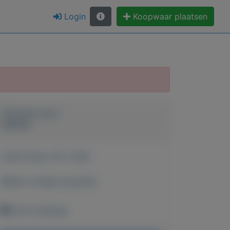
Login
Koopwaar plaatsen
Geplaatst door
keesies
Actief sinds:
29-1-2021
Bekijk overige koopwaar
Echt (Limburg)