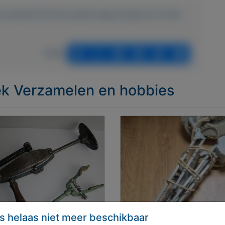
n-munten/1231-fdc-eerste-dag-envelop-nl-nr-94-
Delen
iek Verzamelen en hobbies
s helaas niet meer beschikbaar