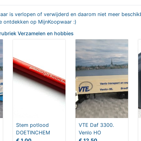
r is verlopen of verwijderd en daarom niet meer beschikb
edschap (oud)
Loeplamp
te ontdekken op MijnKoopwaar :)
0,00
€ 20,00
 rubriek Verzamelen en hobbies
Stem potlood
VTE Daf 3300.
Transvenlo Mercedes HO
Vintage ambulance jaren 
DOETINCHEM
Venlo HO
€ 1,00
€ 12,50