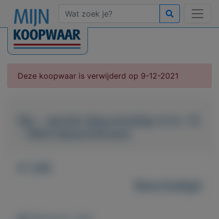
Deze koopwaar is verwijderd op 9-12-2021
fdc - eerste dag envelop nl nr. 12
- 1953 (beschreven)
€ 1,00
Beschadigd
Weergaven: 239x