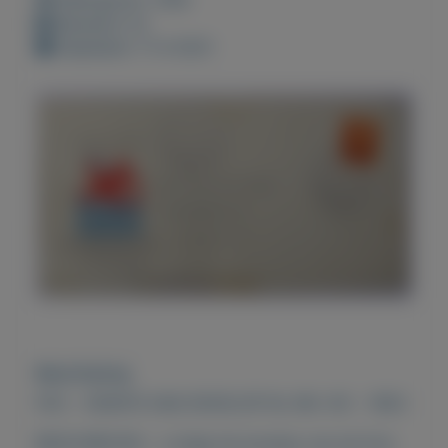
Bewaard: 0x
Geplaatst: 11-4-2021
Beschrijving
FDC - EERSTE DAG ENVELOP NL NR. 412 - 1953
BESCHREVEN - u krijgt de envelop van de foto