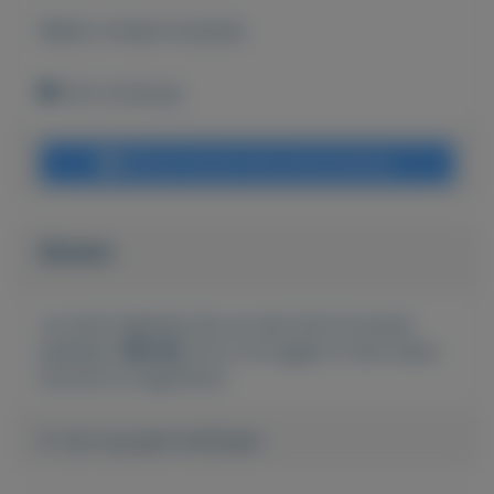
Bekijk overige koopwaar
Echt (Limburg)
Bericht sturen naar adverteerder
Bieden
Je moet ingelogd zijn om een bod te kunnen
plaatsen.
Klik hier
om in te loggen of een nieuw
account te registreren.
Er zijn nog geen biedingen