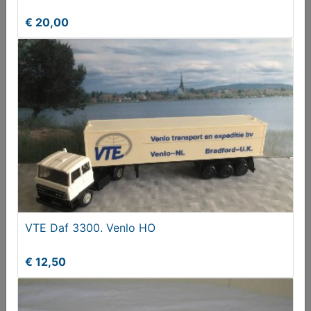
€ 20,00
Red Bull max Verstappen RB19
€ 22,95
VTE Daf 3300. Venlo HO
€ 12,50