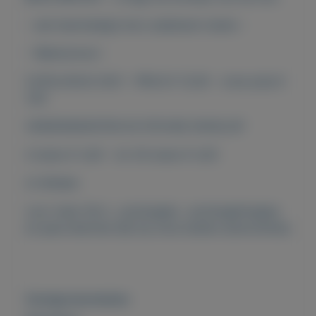
- wat beschadigd door plakband resten -
- Watersnood -
CATALOGUS 2021 - PRIJS € 12,00 - onze prijs €
1,00
VERZENDKOSTEN IN STEVIGE ENVELOP
4 stuks € 3,40 - tot 30 stuks € 4,35
of afhalen
voor meer fdc's , postzegels , postzegelmapjes
en jaarcollecties kijk bij onze andere advertenties
Overige kenmerken