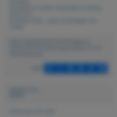
Rubrieken:
Postzegels en munten
,
Verzamelen en hobbies
Externe url:
de leukste hobby , spaar nu postzegels voor
weinig !
https://mijnkoopwaar.nl/a/Postzegels-en-
munten/1251-fdc-eerste-dag-envelop-nl-nr-12-
1953-beschreven
Delen
Geplaatst door
keesies
Actief sinds:
29-1-2021