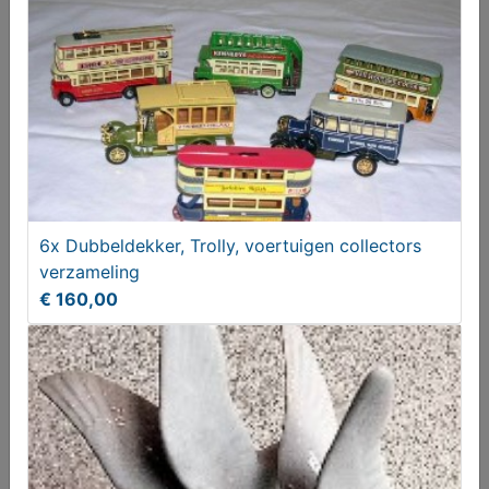
2x Van der Graaf Mercedes Lion Car 1:50
Vanaf € 35,00
6x Dubbeldekker, Trolly, voertuigen collectors
verzameling
€ 160,00
Casino express Mercedes Brekina HO