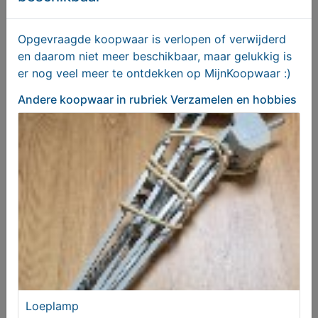
€ 25,00
Opgevraagde koopwaar is verlopen of verwijderd
en daarom niet meer beschikbaar, maar gelukkig is
er nog veel meer te ontdekken op MijnKoopwaar :)
Andere koopwaar
in rubriek Verzamelen en hobbies
DOP voor grote kerstbal
Gezocht
Loeplamp