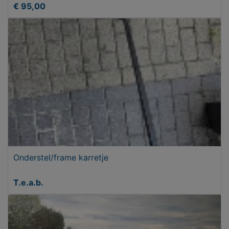
€ 95,00
Onderstel/frame karretje
T.e.a.b.