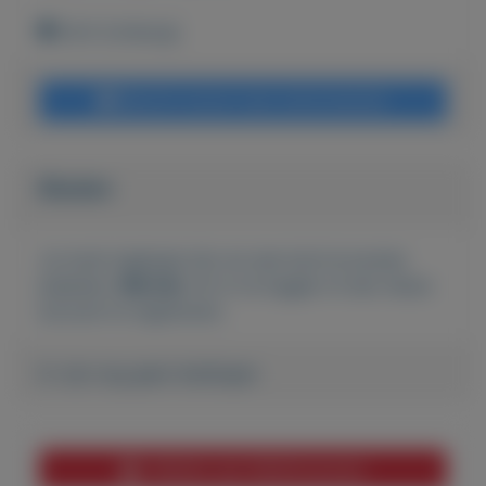
Echt (Limburg)
Bericht sturen naar adverteerder
Bieden
Je moet ingelogd zijn om een bod te kunnen
plaatsen.
Klik hier
om in te loggen of een nieuw
account te registreren.
Er zijn nog geen biedingen
Melden aan MijnKoopwaar