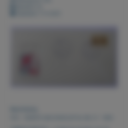
Bewaard: 0x
Geplaatst: 11-4-2021
Beschrijving
FDC - EERSTE DAG ENVELOP NL NR. 21 - 1955