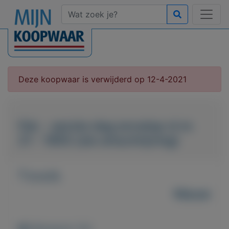
Deze koopwaar is verwijderd op 12-4-2021
Fdc - eerste dag envelop nl nr.
21 - 1955 (zie omschrijving)
T.e.a.b.
Nieuw
Weergaven: 50x