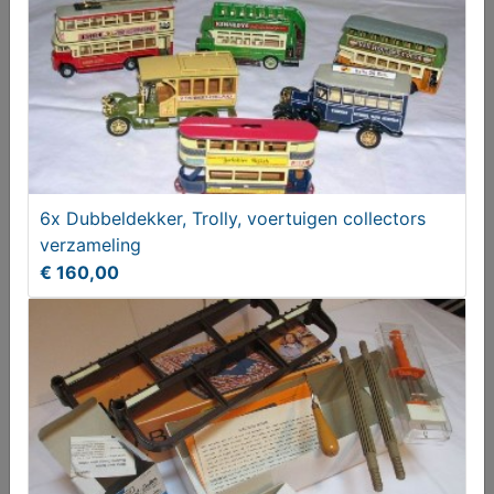
Glaswerk diverse
T.e.a.b.
6x Dubbeldekker, Trolly, voertuigen collectors
verzameling
€ 160,00
Schoteltje vlinder hand vervaardigd
€ 2,50