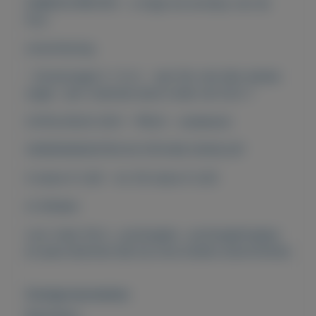
ONBESCHREVEN - u krijgt de envelop van de
foto
omschrijving:
- Zomerzegel 2 +3 ct. - een fdc met één enkele
zegel , een vreemde eend onder de fcd's ?
CATALOGUS 2021 - PRIJS - onbekend
VERZENDKOSTEN IN STEVIGE ENVELOP
4 stuks € 3,40 - tot 30 stuks € 4,35
of afhalen
voor meer fdc's , postzegels , postzegelmapjes
en jaarcollecties kijk bij onze andere advertenties
Overige kenmerken
Rubrieken: