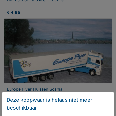
€ 4,95
Europe Flyer Huissen Scania
Deze koopwaar is helaas niet meer
€ 19,95
beschikbaar