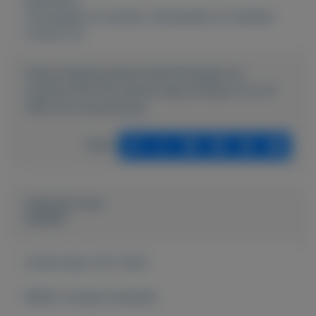
Postzegels en munten
,
Verzamelen en hobbies
Externe url:
https://mijnkoopwaar.nl/a/Postzegels-en-
munten/1252-Fdc-eerste-dag-envelop-nl-nr-21-
1955-zie-omschrijving
Delen
Geplaatst door
keesies
Actief sinds:
29-1-2021
Bekijk overige koopwaar