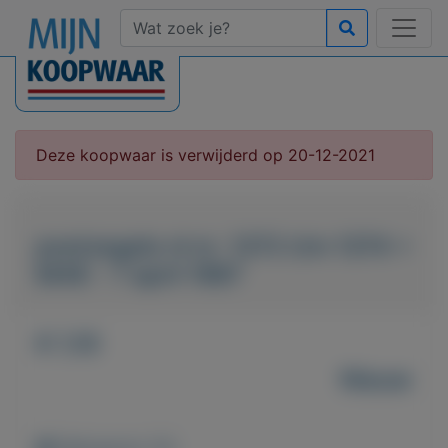
Deze koopwaar is verwijderd op 20-12-2021
postzegels nl nr. 1372 t/m 1374 +
M46 - 7 april 1987
€ 1,10
Nieuw
Weergaven: 61x