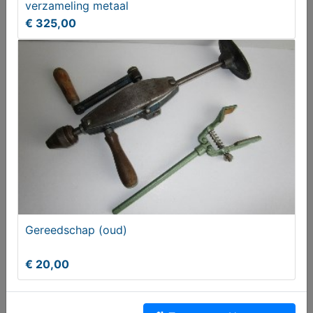
verzameling metaal
€ 325,00
DOP voor grote kerstbal
Gezocht
Gereedschap (oud)
€ 20,00
Degelijke CD DVD opbergmappen voor maar liefst
4x 304 disks