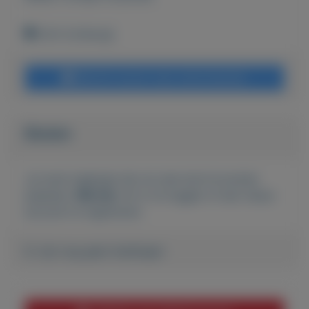
Echt (Limburg)
Bericht sturen naar adverteerder
Bieden
Je moet ingelogd zijn om een bod te kunnen
plaatsen.
Klik hier
om in te loggen of een nieuw
account te registreren.
Er zijn nog geen biedingen