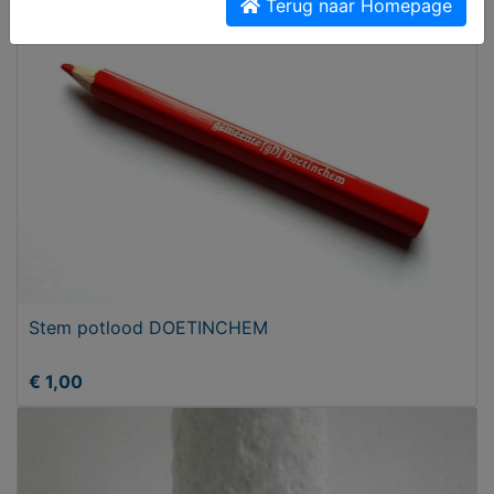
€ 99,00
Terug naar Homepage
Stem potlood DOETINCHEM
€ 1,00