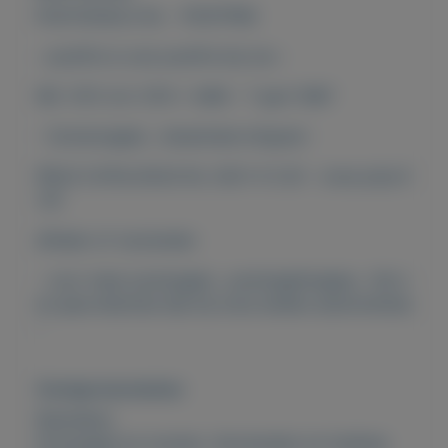
POSTZEGELS NL - POSTFRIS
- postfris is ook postfris bij ons -
NR. 1372 t/m 1374 + M46 - 7 april 1987
- Zomerzegels , industrieel erfgoed -
PRIJS CATALOGUS NL 2021: € 5,10 - onze prijs €
1,10
afhalen of verzenden
- voor meer postzegels , postzegelmapjes , fdc's
en jaarcollecties kijk bij onze andere advertenties
-
Overige kenmerken
Rubrieken:
Postzegels en munten
,
Verzamelen en hobbies