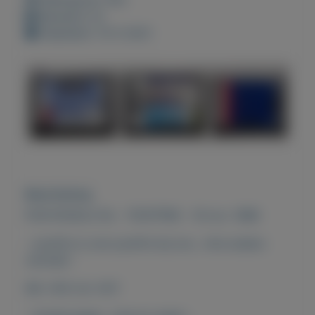
Bewaard: 0x
Geplaatst: 10-5-2021
Beschrijving
POSTZEGELS NL - POSTFRIS - 16 nov. 1988
- postfris is ook postfris bij ons , mits anders
vermeld -
NR. 1415 t/m 1417