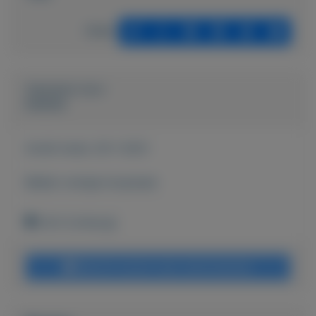
Delen
Geplaatst door
keesies
Actief sinds:
29-1-2021
Bekijk overige koopwaar
Echt (Limburg)
Bericht sturen naar adverteerder