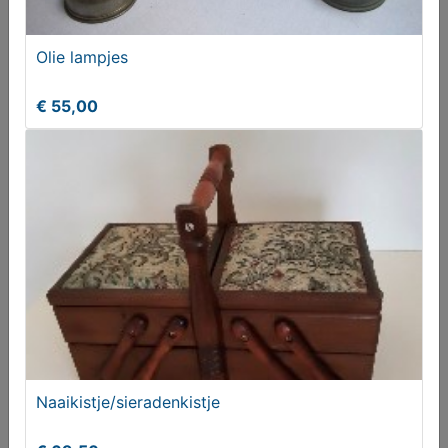
Vanaf € 165,00
Olie lampjes
€ 55,00
Onderstel/frame karretje
T.e.a.b.
Naaikistje/sieradenkistje