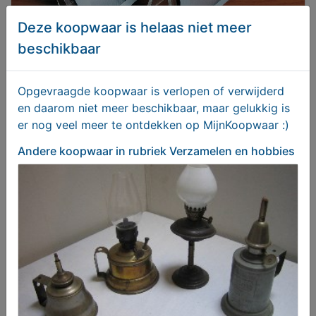
Deze koopwaar is helaas niet meer
beschikbaar
Fotohouder flip album 2x voor 15x10cm foto's
Opgevraagde koopwaar is verlopen of verwijderd
€ 9,00
en daarom niet meer beschikbaar, maar gelukkig is
er nog veel meer te ontdekken op MijnKoopwaar :)
Andere koopwaar
in rubriek Verzamelen en hobbies
OUDHOLLANDSE DRIEHOEKSTOELEN