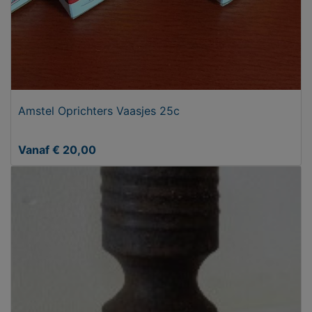
Amstel Oprichters Vaasjes 25c
Vanaf € 20,00