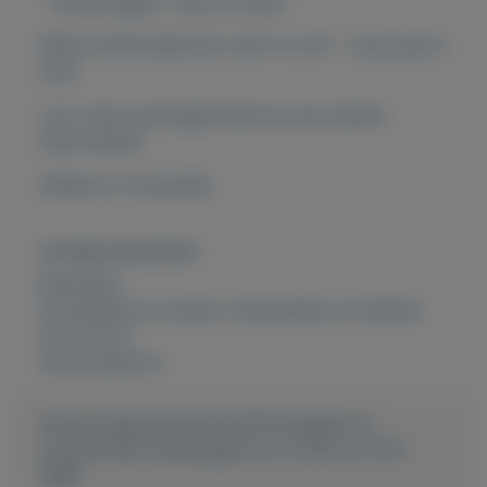
- Kinderzegels , kind en water -
PRIJS CATALOGUS NL 2021: € 2,10 - onze prijs €
0,45
voor meer postzegels kijk bij onze andere
advertenties
afhalen of verzenden
Overige kenmerken
Rubrieken:
Postzegels en munten
,
Verzamelen en hobbies
Externe url:
www.keesies.nl
https://mijnkoopwaar.nl/a/Postzegels-en-
munten/1452-postzegels-nl-nr-1415-tm-1417-
1988