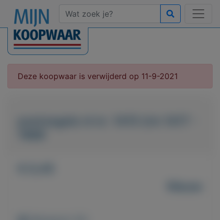
Deze koopwaar is verwijderd op 11-9-2021
postzegels nl nr. 1415 t/m 1417 -
1988
€ 0,45
Nieuw
Weergaven: 82x