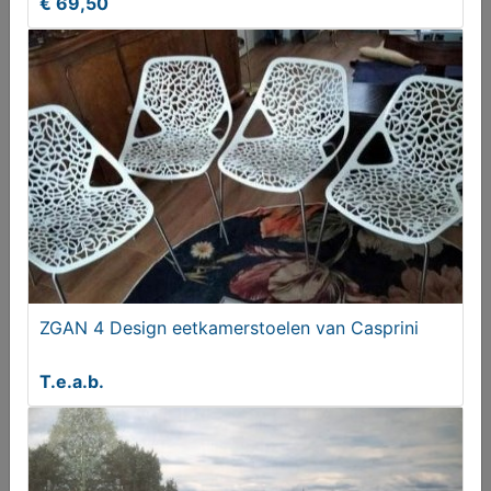
€ 69,50
Polman Cargo Volvo
€ 19,95
ZGAN 4 Design eetkamerstoelen van Casprini
T.e.a.b.