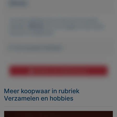
Bieden
Je moet ingelogd zijn om een bod te kunnen
plaatsen.
Klik hier
om in te loggen of een nieuw
account te registreren.
Er zijn nog geen biedingen
Melden aan MijnKoopwaar
Meer koopwaar
in rubriek
Verzamelen en hobbies