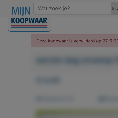
Deze koopwaar is verwijderd op 27-5-2
eerste dag envelop f
€ 0,45
Weergaven: 67x
Bewaar