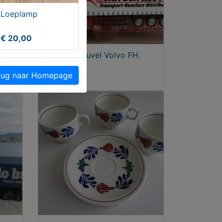
Loeplamp
€ 20,00
nia
Van den Heuvel Volvo FH.
Uden
ug naar Homepage
€ 17,00