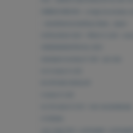
ONBESCHREVEN - u krijgt de envelop va
- wereldtentoonstelling Osaka , Japan -
CATALOGUS 2021 - PRIJS: € 2,00 - onze 
VERZENDKOSTEN NL 2021:
standaard envelop € 1,00 - per stuk
tot 6 stuks € 2,00
IN STEVIGE ENVELOP
4 stuks € 3,40
tot 30 stuks € 5,10 = met verzendbewijs
of afhalen
voor meer fdc's , postzegels , postzegelm