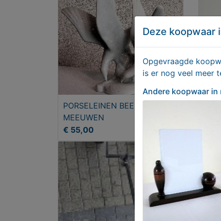
Deze koopwaar i
Opgevraagde koopwaa
is er nog veel meer 
Andere koopwaar
in
PORSELEINEN BEELDJE
ART
MEEUWEN
€ 55,00
€ 17