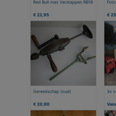
Red Bull max Verstappen RB19
Foto
€ 22,95
€ 2
Gereedschap (oud)
3x v
€ 20,00
Vana