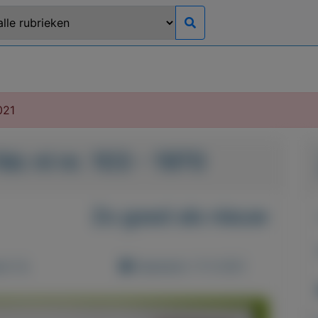
021
dc nl nr. 103 - 1970
Zo goed als nieuw
d: 0x
Geplaatst: 11-5-2021