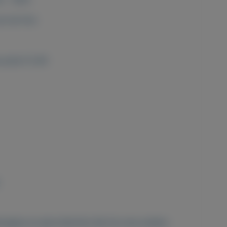
n de foto
prijs € 0,45
apjes en jaarcollecties kijk bij onze andere