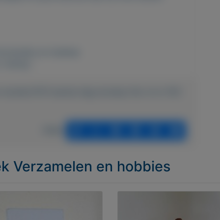
erzamelen en hobbies
 weinig !
n-munten/1473-eerste-dag-envelop-fdc-nl-nr-103-
Delen
iek Verzamelen en hobbies