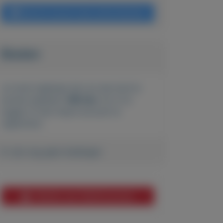
Bericht sturen naar adverteerder
Bieden
Je moet ingelogd zijn om een bod te
kunnen plaatsen.
Klik hier
om in te
loggen of een nieuw account te
registreren.
Er zijn nog geen biedingen
Melden aan MijnKoopwaar