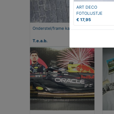
ART DECO
FOTOLIJSTJE
€ 17,95
Onderstel/frame karretje
VTE 
T.e.a.b.
€ 12