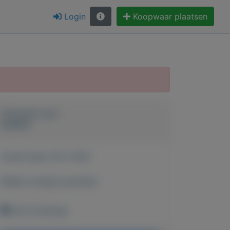
Login
Koopwaar plaatsen
Geplaatst door
keesies
Actief sinds:
29-1-2021
Bekijk overige koopwaar
Echt (Limburg)