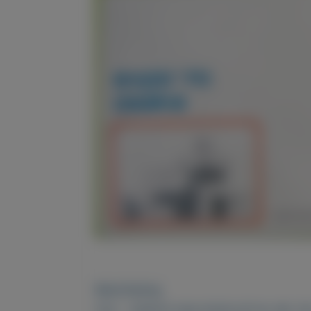
Beschrijving
FDC - EERSTE DAG ENVELOP NL NR. 103