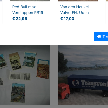
Red Bull max
Van den Heuvel
Verstappen RB19
Volvo FH. Uden
€ 22,95
€ 17,00
Daf 3300. Venlo HO
Europe Flyer Huissen Sca
Ter
,50
€ 19,95