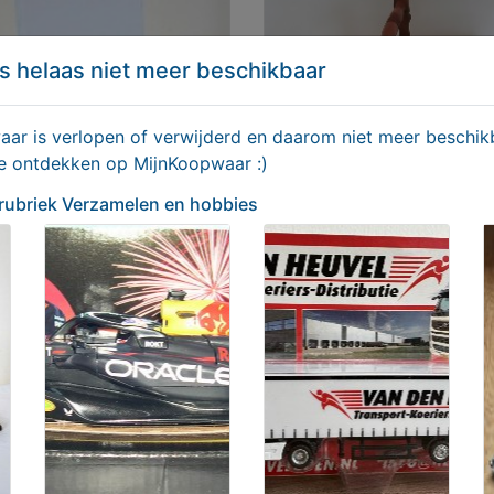
s helaas niet meer beschikbaar
r is verlopen of verwijderd en daarom niet meer beschikb
te ontdekken op MijnKoopwaar :)
 rubriek Verzamelen en hobbies
 DECO FOTOLIJSTJE
Naaikistje/sieradenkistje
,95
€ 69,50