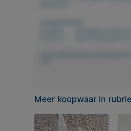
advertenties
Overige kenmerken
Rubrieken:
Postzegels en munten
,
V
Externe url:
spaar nu postzegels voor
https://mijnkoopwaar.nl/a/Postzegels-e
1970
Meer koopwaar
in rubr