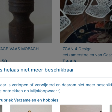
TAGE VAAS MOBACH
ZGAN 4 Design
eetkamerstoelen van Casp
8,50
T.e.a.b.
s helaas niet meer beschikbaar
r is verlopen of verwijderd en daarom niet meer beschikb
te ontdekken op MijnKoopwaar :)
 rubriek Verzamelen en hobbies