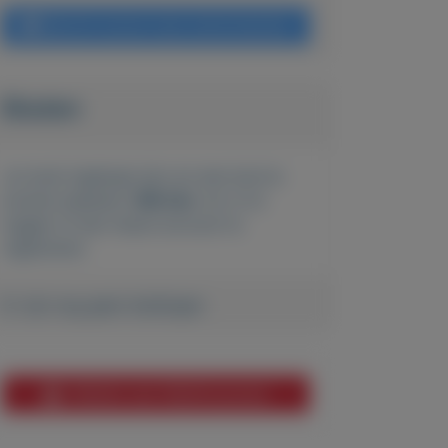
Bericht sturen naar adverteerder
Bieden
Je moet ingelogd zijn om een bod te
kunnen plaatsen.
Klik hier
om in te
loggen of een nieuw account te
registreren.
Er zijn nog geen biedingen
Melden aan MijnKoopwaar