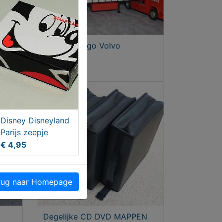
o
Polman Cargo Volvo
€ 19,95
Disney Disneyland
Parijs zeepje
€ 4,95
ug naar Homepage
Degelijke CD DVD MAPPEN