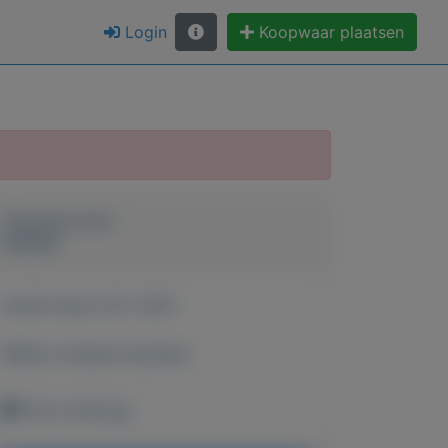
Login
Koopwaar plaatsen
Geplaatst door
keesies
Actief sinds:
29-1-2021
Bekijk overige koopwaar
Echt (Limburg)