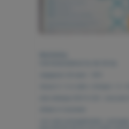
Beschrijving
POSTZEGELBOEKJE NL NR. PB 19a
uitgegeven: 26 maart - 1975
inhoud: 5 x 5 ct cijfer v. Krimpen + 5 x 
prijs catalogus 2021 € 2,50 - onze prijs 
afhalen of verzenden
voor meer postzegelboekjes , postzegel
jaarcollecties kijk bij onze andere advert