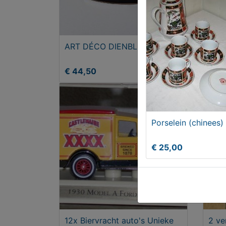
ART DÉCO DIENBLAD
1x M
PDA
€ 44,50
€ 5
Porselein (chinees)
€ 25,00
12x Biervracht auto's Unieke
2 ve