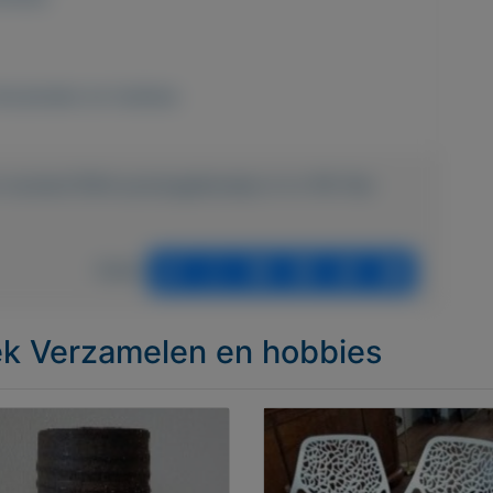
erzamelen en hobbies
n-munten/1594-postzegelboekje-nl-nr-PB-19a-
Delen
iek Verzamelen en hobbies