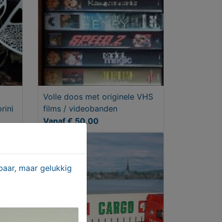
Volle doos met originele VHS
rini
films / videobanden
Vanaf € 50,00
aar, maar gelukkig