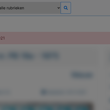
021
r. PB 19a - 1975
Nieuw
d: 0x
Geplaatst: 26-5-2021