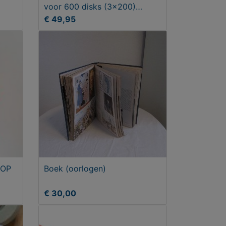
voor 600 disks (3x200)
kunstleder
€ 49,95
POP
Boek (oorlogen)
€ 30,00