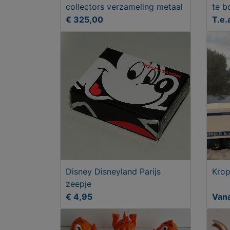
collectors verzameling metaal
te b
€ 325,00
T.e.
Disney Disneyland Parijs
Krop
zeepje
€ 4,95
Vana