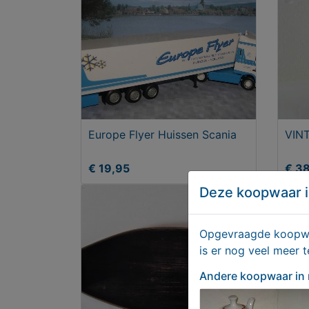
Europe Flyer Huissen Scania
VIN
€ 19,95
€ 3
Deze koopwaar i
Opgevraagde koopwaa
is er nog veel meer 
Andere koopwaar
in