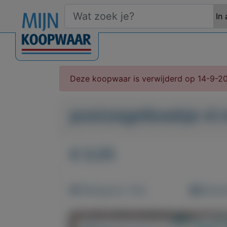
Deze koopwaar is verwijderd op 14-9-2
postzegelboekje nl n
€ 0,55
Weergaven: 130x
Bewaar