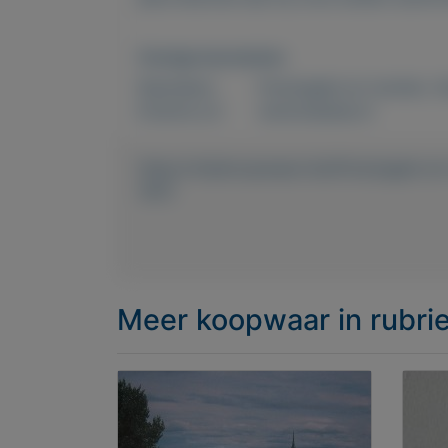
Overige kenmerken
Rubrieken:
Postzegels en munten
,
V
Externe url:
www.keesies.nl
https://mijnkoopwaar.nl/a/Postzegels-e
1975
Meer koopwaar
in rubr