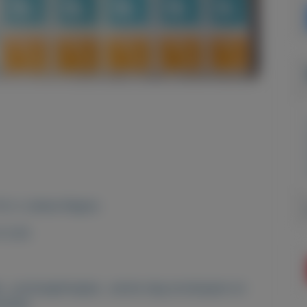
35 ct Juliana Regina
€ 0,55
s , postzegelmapjes , eerste dag enveloppen en
enties