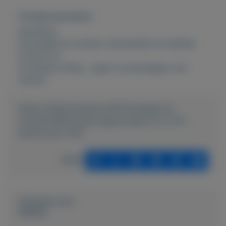
Overige kenmerken
Rubrieken:
Postzegels en munten
,
Verzamelen en hobbies
Externe url:
de leukste hobby , spaar nu postzegels voor
weinig !
https://mijnkoopwaar.nl/a/Postzegels-en-
munten/1699-eerste-dag-envelop-nl-nr-127--
beschreven-1973
Delen
Geplaatst door
keesies