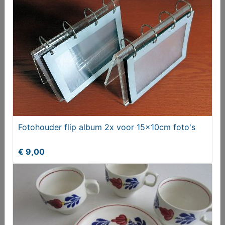
Glaswerk diverse
T.e.a.b.
Fotohouder flip album 2x voor 15x10cm foto's
€ 9,00