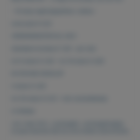
- 25 jarig regeringsjubileun Juliana -
onze prijs € 0,25
VERZENDKOSTEN NL 2021:
standaard envelop € 1,00 - per stuk
tot 6 stuks € 2,00 - tot 16 stuks € 4,00
IN STEVIGE ENVELOP
4 stuks € 3,40
tot 30 stuks € 5,10 = met verzendbewijs
of afhalen
voor meer fdc's , postzegels , postzegelmapjes
en jaarcollecties kijk bij onze andere advertenties