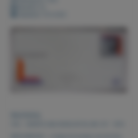
Bewaard: 0x
Geplaatst: 15-6-2021
Beschrijving
FDC - EERSTE DAG ENVELOP NL NR. 127 - 1973
BESCHREVEN - u krijgt de envelop van de foto