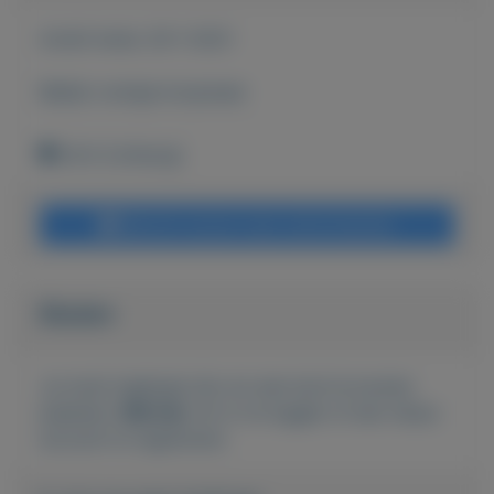
Actief sinds:
29-1-2021
Bekijk overige koopwaar
Echt (Limburg)
Bericht sturen naar adverteerder
Bieden
Je moet ingelogd zijn om een bod te kunnen
plaatsen.
Klik hier
om in te loggen of een nieuw
account te registreren.