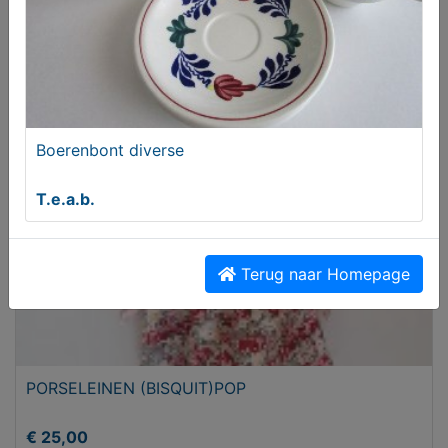
Porselein (chinees)
€ 25,00
Boerenbont diverse
T.e.a.b.
Terug naar Homepage
PORSELEINEN (BISQUIT)POP
€ 25,00