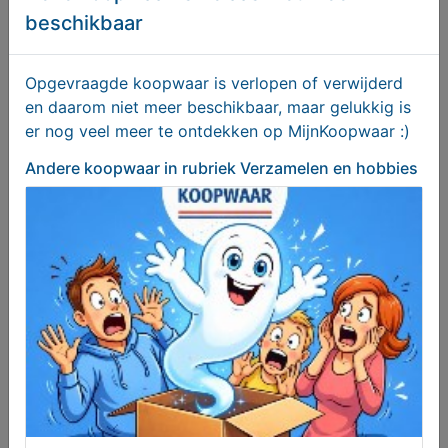
Degelijke CD DVD opbergmappen voor maar liefst
beschikbaar
4x 304 disks
€ 99,00
Opgevraagde koopwaar is verlopen of verwijderd
en daarom niet meer beschikbaar, maar gelukkig is
er nog veel meer te ontdekken op MijnKoopwaar :)
Andere koopwaar
in rubriek Verzamelen en hobbies
Vintage ambulance jaren 50
€ 95,00