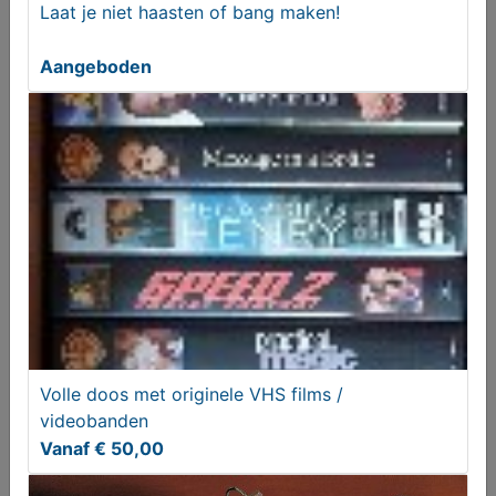
Laat je niet haasten of bang maken!
Aangeboden
Fotohouder flip album 2x voor 15x10cm foto's
€ 9,00
Volle doos met originele VHS films /
videobanden
Vanaf € 50,00