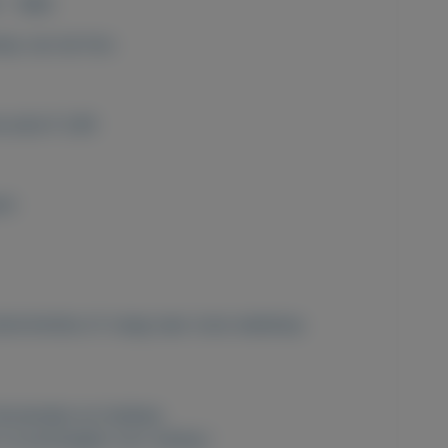
- 1960
lop van de foto
prijs € 3,85
ram
 advertenties of vraag naar onze webshop
erzamelen en hobbies
 nu postzegels voor weinig !