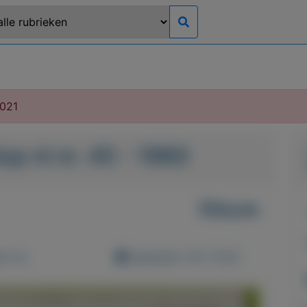
2021
op nl nr. 45 - 1960
Nieuw
d: 0x
Geplaatst: 26-7-2021