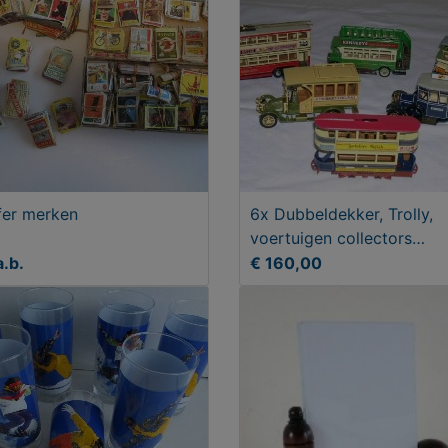
fer merken
6x Dubbeldekker, Trolly,
voertuigen collectors
verzameling
a.b.
€ 160,00