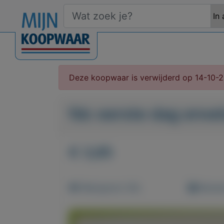
Deze koopwaar is verwijderd op 14-10-
fdc eerste dag envel
€ 3,85
Weergaven: 60x
Bewaar