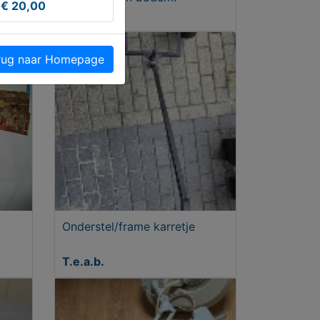
€ 20,00
€ 39,50
ug naar Homepage
Onderstel/frame karretje
T.e.a.b.