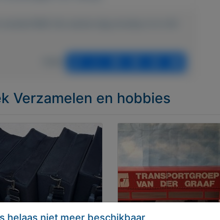
n-munten/1892-fdc-eerste-dag-envelop-nl-nr-45-
Delen
iek Verzamelen en hobbies
s helaas niet meer beschikbaar