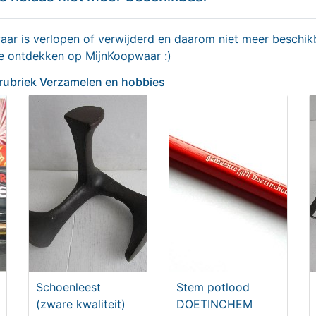
r is verlopen of verwijderd en daarom niet meer beschikb
lijke CD DVD
2x Van der Graaf Merced
te ontdekken op MijnKoopwaar :)
ergmappen voor maar
Lion Car 1:50
 rubriek Verzamelen en hobbies
st 4x 304 disks
9,00
Vanaf € 35,00
Schoenleest
Stem potlood
 je niet haasten of bang
SCHOENMAKERS SPIJKE
(zware kwaliteit)
DOETINCHEM
en!