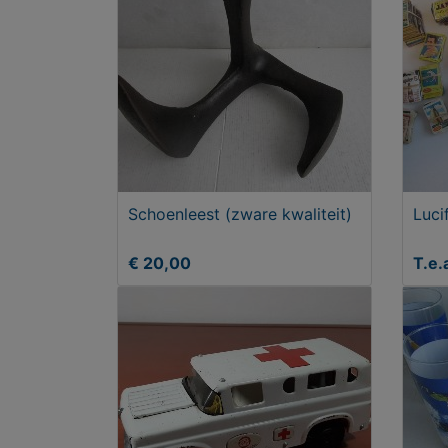
Schoenleest (zware kwaliteit)
Luci
€ 20,00
T.e.