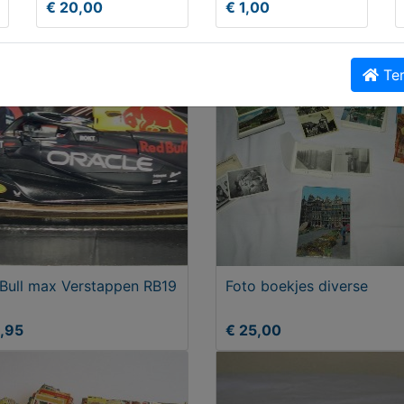
€ 20,00
€ 1,00
geboden
€ 175,00
Ter
Bull max Verstappen RB19
Foto boekjes diverse
,95
€ 25,00