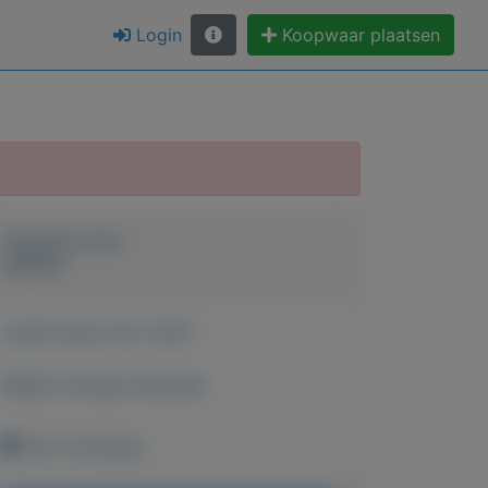
Login
Koopwaar plaatsen
Geplaatst door
keesies
Actief sinds:
29-1-2021
Bekijk overige koopwaar
Echt (Limburg)