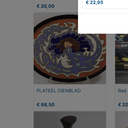
€ 22,95
€ 20,00
Aan
PLATEEL DIENBLAD
Red 
€ 98,50
€ 22