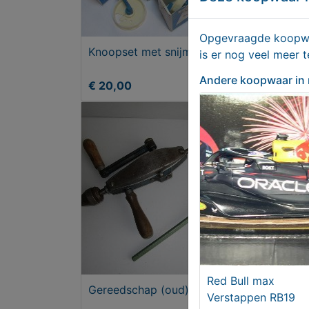
Opgevraagde koopwaa
Knoopset met snijmesjes
Dege
is er nog veel meer 
opb
Andere koopwaar
in
lief
€ 20,00
€ 9
Red Bull max
Gereedschap (oud)
Laat
Verstappen RB19
mak