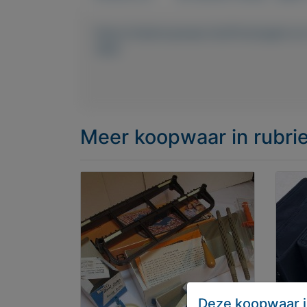
https://mijnkoopwaar.nl/a/Postzegels-e
1960
Meer koopwaar
in rubr
Deze koopwaar i