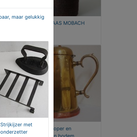
aar, maar gelukkig
es
VINTAGE VAAS MOBACH
€ 38,50
Strijkijzer met
RBAK
Koffiepot, koper en
onderzetter
roodkoperen bodem.