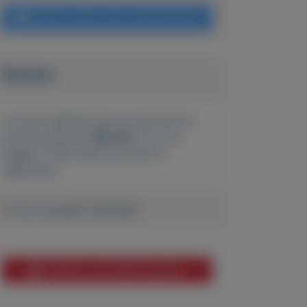
Bericht sturen naar adverteerder
Bieden
Je moet ingelogd zijn om een bod te
kunnen plaatsen.
Klik hier
om in te
loggen of een nieuw account te
registreren.
Er zijn nog geen biedingen
Melden aan MijnKoopwaar