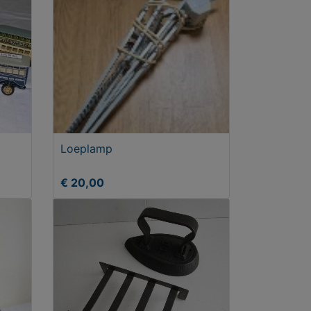
Loeplamp
€ 20,00