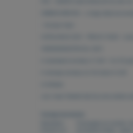
FDC - EERSTE DAG ENVELOP NL NR. 45 
ONBESCHREVEN - u krijgt altijd de enve
- Europa-Cept -
CATALOGUS 2021 - PRIJS € 19,00 - onze 
VERZENDKOSTEN NL 2021:
in standaard envelop: € 1,00 = tot 20 g
in stevige envelop tot 30 stuks € 4,35
of afhalen
voor meer filatelie kijk bij onze andere
Overige kenmerken
Rubrieken:
Postzegels en munten
,
V
Externe url:
de leukste hobby , spaar