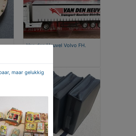
Van den Heuvel Volvo FH.
Uden
€ 17,00
aar, maar gelukkig