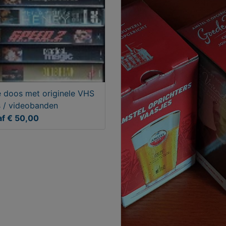
e doos met originele VHS
s / videobanden
f € 50,00