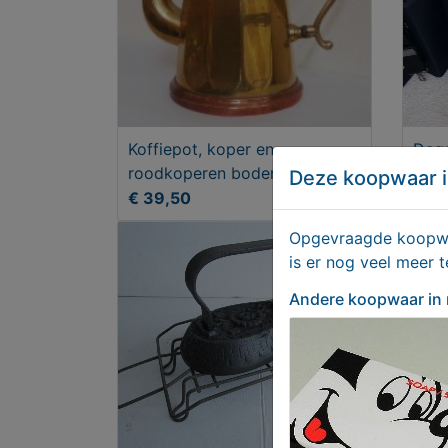
Koffiepot, koper en
Dege
roodkoperen bodem.
opb
Deze koopwaar i
lief
€ 39,50
€ 9
Opgevraagde koopwaa
is er nog veel meer 
Andere koopwaar
in