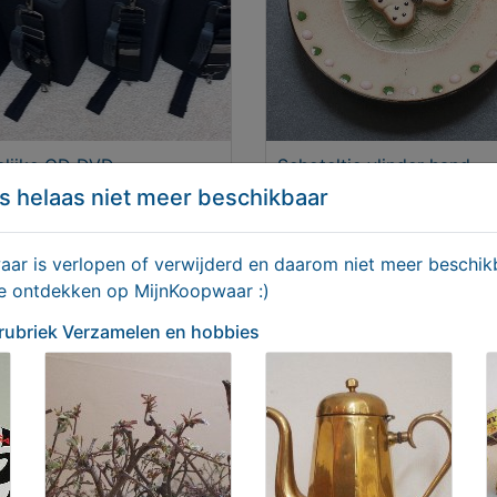
lijke CD DVD
Schoteltje vlinder hand
ergmappen voor maar
vervaardigd
s helaas niet meer beschikbaar
st 4x 304 disks
9,00
€ 2,50
r is verlopen of verwijderd en daarom niet meer beschikb
te ontdekken op MijnKoopwaar :)
 rubriek Verzamelen en hobbies