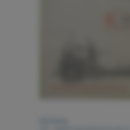
Beschrijving
FDC - EERSTE DAG ENVELOP NL NR. 35 