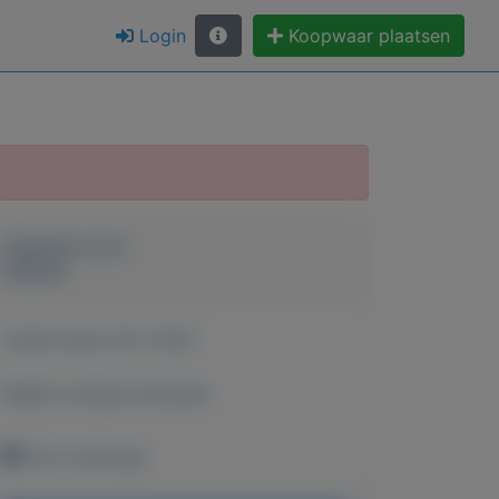
Login
Koopwaar plaatsen
Geplaatst door
keesies
Actief sinds:
29-1-2021
Bekijk overige koopwaar
Echt (Limburg)