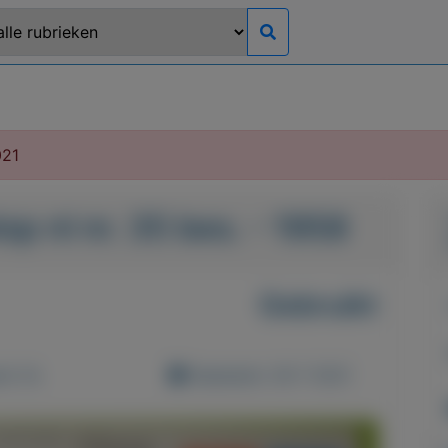
021
op nl nr. 35 bes. - 1958
Gebruikt
d: 0x
Geplaatst: 28-7-2021