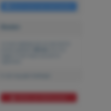
Bericht sturen naar adverteerder
Bieden
Je moet ingelogd zijn om een bod te
kunnen plaatsen.
Klik hier
om in te
loggen of een nieuw account te
registreren.
Er zijn nog geen biedingen
Melden aan MijnKoopwaar