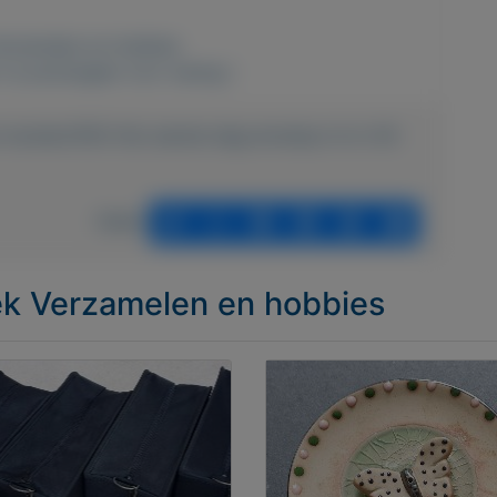
erzamelen en hobbies
 nu postzegels voor weinig !
n-munten/1912-fdc-eerste-dag-envelop-nl-nr-35-
Delen
iek Verzamelen en hobbies