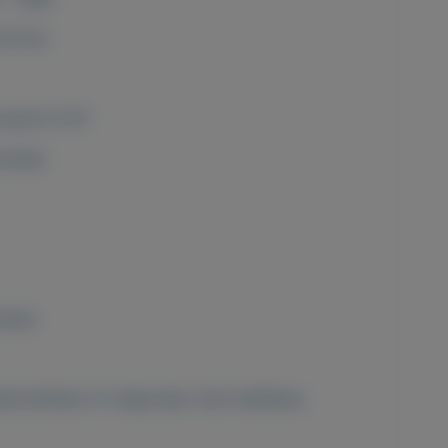
de foto
rijs € 0,75
nvelop
velop
 advertenties of vraag naar onze webshop