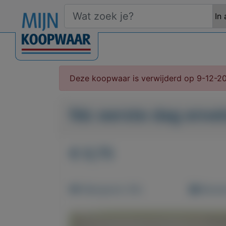
Deze koopwaar is verwijderd op 9-12-2
fdc eerste dag envel
€ 0,75
Weergaven: 60x
Bewaar