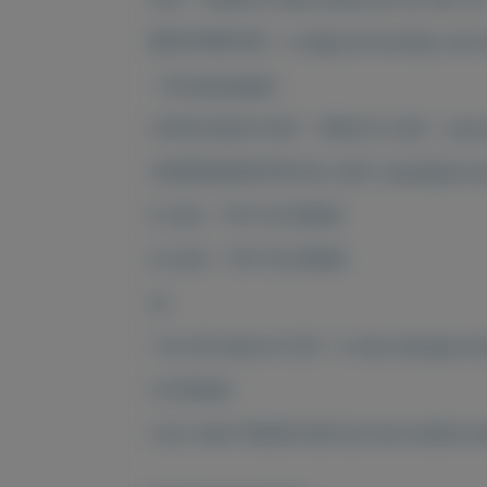
BESCHREVEN - u krijgt de envelop van 
- Europazegels -
CATALOGUS 2021 - PRIJS € 3,50 - onze p
VERZENDKOSTEN NL 2021: standaard e
€ 1,00 = TOT 20 GRAM
€ 2,00 = TOT 50 GRAM
en
1 tot 30 stuks € 5,10 = in een stevige en
of afhalen
voor meer filatelie kijk bij onze andere