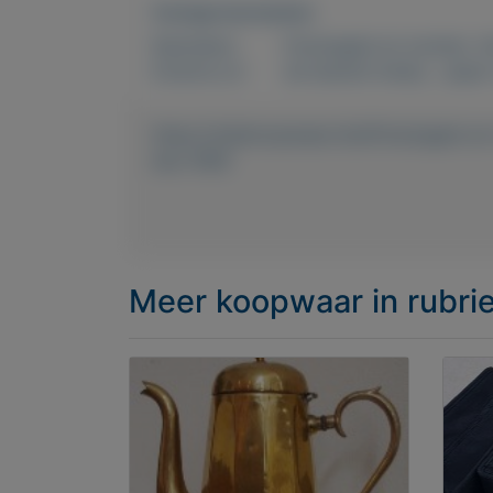
Overige kenmerken
Rubrieken:
Postzegels en munten
,
V
Externe url:
de leukste hobby , spaar
https://mijnkoopwaar.nl/a/Postzegels-e
bes-1958
Meer koopwaar
in rubr