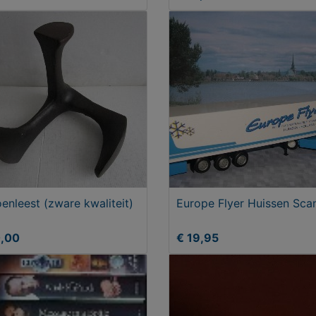
enleest (zware kwaliteit)
Europe Flyer Huissen Sca
0,00
€ 19,95