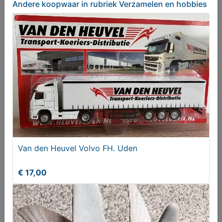
Andere koopwaar
in rubriek Verzamelen en hobbies
Schoenleest (zware kwaliteit)
€ 20,00
Van den Heuvel Volvo FH. Uden
€ 17,00
ZGAN 4 Design eetkamerstoelen van Casprini
T.e.a.b.