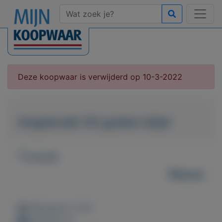
Deze koopwaar is verwijderd op 10-3-2022
Ongebruikt 50 gulden biljet
T.e.a.b.
Nieuw
Weergaven: 227x
Bewaard: 0x