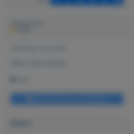
Geplaatst door
Jurjen
Actief sinds:
20-12-2021
Bekijk overige koopwaar
Grave
Bericht sturen naar adverteerder
Bieden