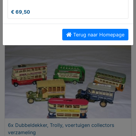
€ 69,50
Strijkijzer met opzet
Terug naar Homepage
€ 15,00
6x Dubbeldekker, Trolly, voertuigen collectors
verzameling