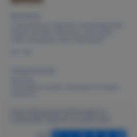
Beschrijving
In nieuwstaat en ongebruikt, dit geweldige biljet.
Uitgave van 1982, zeldzaam en zeer gewild
onder verzamelaars. Nog 1 beschikbaar!
OP = OP
Overige kenmerken
Rubrieken:
Postzegels en munten
,
Verzamelen en hobbies
Externe url:
https://mijnkoopwaar.nl/a/Postzegels-en-
munten/2889-Ongebruikt-50-gulden-biljet
Delen