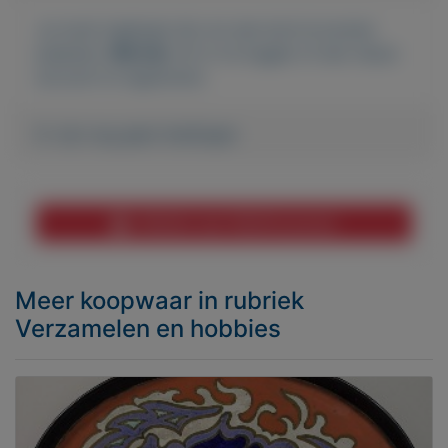
Je moet ingelogd zijn om een bod te kunnen
plaatsen.
Klik hier
om in te loggen of een nieuw
account te registreren.
Er zijn nog geen biedingen
Melden aan MijnKoopwaar
Meer koopwaar
in rubriek
Verzamelen en hobbies