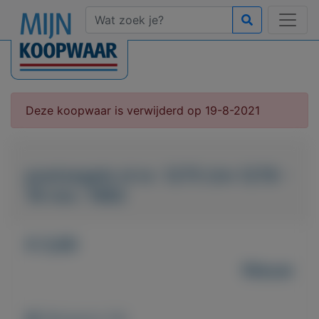
Deze koopwaar is verwijderd op 19-8-2021
postzegels nl nr. 1275 t/m 1278 -
16 nov. 1982
€ 0,80
Nieuw
Weergaven: 84x