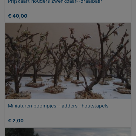
Prijskaart houders zwenkbaar--draaibaar
€ 40,00
Miniaturen boompjes--ladders--houtstapels
€ 2,00