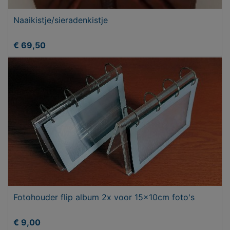
Naaikistje/sieradenkistje
€ 69,50
Fotohouder flip album 2x voor 15x10cm foto's
€ 9,00