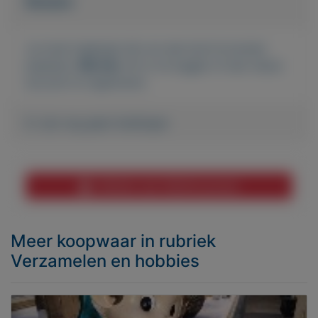
Bieden
Je moet ingelogd zijn om een bod te kunnen
plaatsen.
Klik hier
om in te loggen of een nieuw
account te registreren.
Er zijn nog geen biedingen
Melden aan MijnKoopwaar
Meer koopwaar
in rubriek
Verzamelen en hobbies