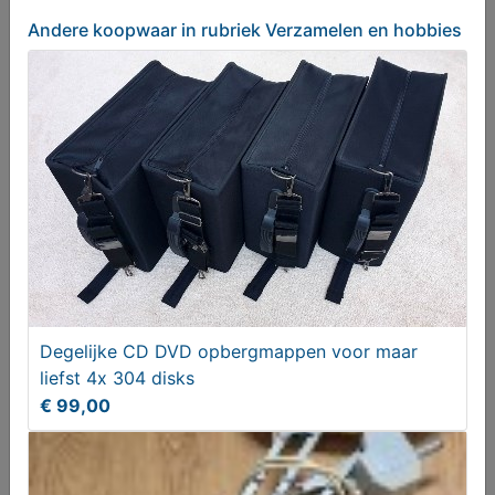
Andere koopwaar
in rubriek Verzamelen en hobbies
6x Dubbeldekker, Trolly, voertuigen collectors
verzameling
€ 160,00
Degelijke CD DVD opbergmappen voor maar
liefst 4x 304 disks
€ 99,00
Stem potlood DOETINCHEM