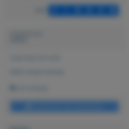
Delen
Geplaatst door
keesies
Actief sinds:
29-1-2021
Bekijk overige koopwaar
Echt (Limburg)
Bericht sturen naar adverteerder