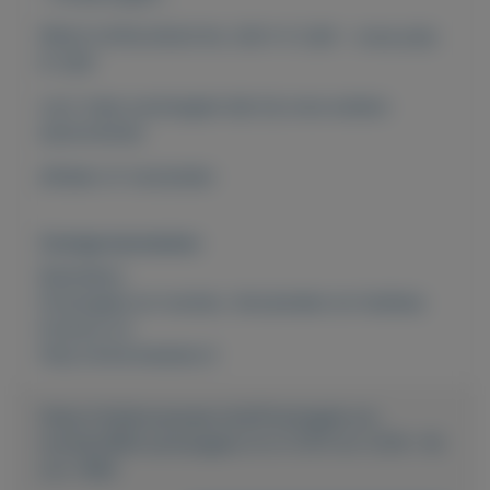
PRIJS CATALOGUS NL 2021: € 3,60 - onze prijs
€ 0,80
voor meer postzegels kijk bij onze andere
advertenties
afhalen of verzenden
Overige kenmerken
Rubrieken:
Postzegels en munten
,
Verzamelen en hobbies
Externe url:
http://www.keesies.nl
https://mijnkoopwaar.nl/a/Postzegels-en-
munten/690-postzegels-nl-nr-1275-tm-1278--16-
nov-1982