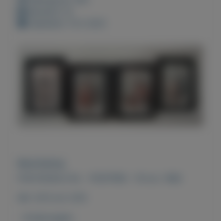
Bewaard: 0x
Geplaatst: 14-2-2021
Beschrijving
POSTZEGELS NL - POSTFRIS - 16 nov. 1982
NR. 1275 t/m 1278
- Kinderzegels -