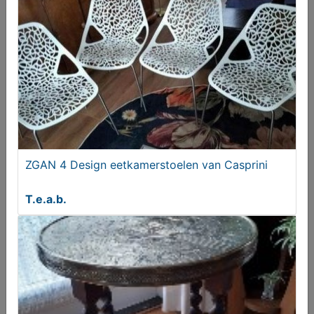
Degelijke CD DVD opbergmappen voor maar liefst
4x 304 disks
€ 99,00
ZGAN 4 Design eetkamerstoelen van Casprini
T.e.a.b.
Zware glazen/kristallen wijnkaraf met stop
€ 69,50