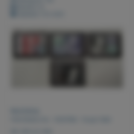
Bewaard: 0x
Geplaatst: 14-2-2021
Beschrijving
POSTZEGELS NL - POSTFRIS - 19 april 1983
NR. 1281 t/m 1284