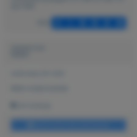
april-1983
Delen
Geplaatst door
keesies
Actief sinds:
29-1-2021
Bekijk overige koopwaar
Echt (Limburg)
Bericht sturen naar adverteerder