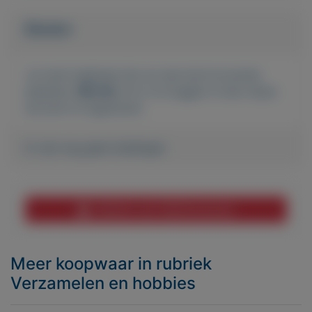
Bieden
Je moet ingelogd zijn om een bod te kunnen
plaatsen.
Klik hier
om in te loggen of een nieuw
account te registreren.
Er zijn nog geen biedingen
Melden aan MijnKoopwaar
Meer koopwaar
in rubriek
Verzamelen en hobbies