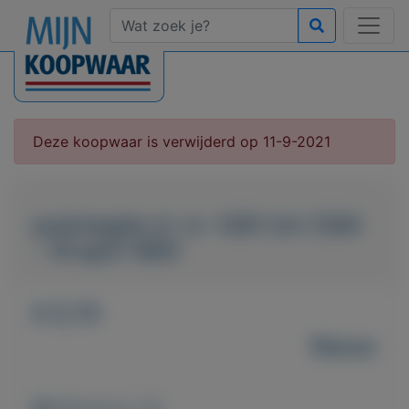
Deze koopwaar is verwijderd op 11-9-2021
postzegels nl. nr. 1281 t/m 1284
- 19 april 1983
€ 0,70
Nieuw
Weergaven: 76x