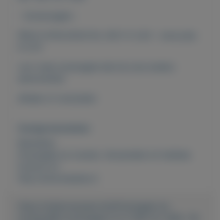
- Zomerzegels -
PRIJS CATALOGUS NL 2021: € 3,20 - onze prijs
€ 0,70
voor meer postzegels kijk bij onze andere
advertenties
afhalen of verzenden
Overige kenmerken
Rubrieken:
Postzegels en munten
,
Verzamelen en hobbies
Externe url:
http://www.keesies.nl
https://mijnkoopwaar.nl/a/Postzegels-en-
munten/692-postzegels-nl-nr-1281-tm-1284--19-