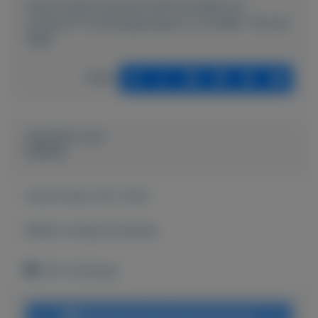
https://mijnkoopwaar.nl/a/Postzegels-en-
munten/717-postzegelmapje-nl-nr-M189--19-mei-
1998
Delen
Geplaatst door
keesies
Actief sinds:
29-1-2021
Bekijk overige koopwaar
Echt (Limburg)
Bericht sturen naar adverteerder