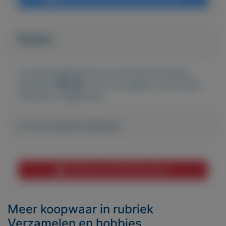
Bieden
Je moet ingelogd zijn om een bod te kunnen
plaatsen.
Klik hier
om in te loggen of een nieuw
account te registreren.
Er zijn nog geen biedingen
Melden aan MijnKoopwaar
Meer koopwaar
in rubriek
Verzamelen en hobbies