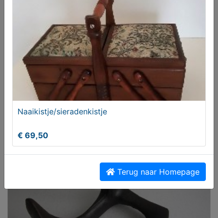
ThunderDome T-shirt Polo
Naaikistje/sieradenkistje
€ 50,00
€ 69,50
Terug naar Homepage