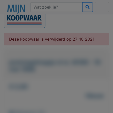
Deze koopwaar is verwijderd op 27-10-2021
postzegelmapje nl nr. M189 - 19
mei 1998
€ 0,90
Nieuw
Weergaven: 62x