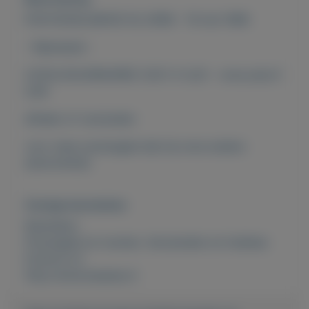
POSTZEGELMAPJE NL M189 - 19 mei 1998
- Rabobank -
CATALOGUSWAARDE 2021: € 4,20 - onze prijs €
0,90
afhalen of verzenden
voor meer postzegels kijk bij onze andere
advertenties
Overige kenmerken
Rubrieken:
Postzegels en munten
,
Verzamelen en hobbies
Externe url:
http://www.keesies.nl