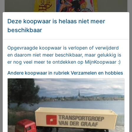
Deze koopwaar is helaas niet meer
beschikbaar
Opgevraagde koopwaar is verlopen of verwijderd
High School Musical 3 Puzzel
en daarom niet meer beschikbaar, maar gelukkig is
er nog veel meer te ontdekken op MijnKoopwaar :)
€ 4,95
Andere koopwaar
in rubriek Verzamelen en hobbies