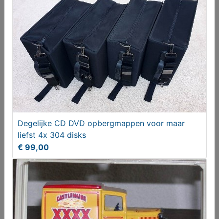
Olie lampjes
€ 55,00
Degelijke CD DVD opbergmappen voor maar
liefst 4x 304 disks
€ 99,00
Boerenbont diverse
T.e.a.b.