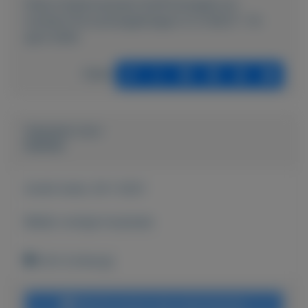
https://mijnkoopwaar.nl/a/Postzegels-en-
munten/724-postzegelmapje-nl-nr-M227--14-
april-2000
Delen
Geplaatst door
keesies
Actief sinds:
29-1-2021
Bekijk overige koopwaar
Echt (Limburg)
Bericht sturen naar adverteerder