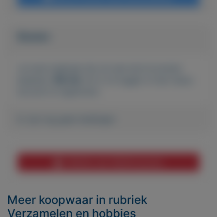
Bieden
Je moet ingelogd zijn om een bod te kunnen
plaatsen.
Klik hier
om in te loggen of een nieuw
account te registreren.
Er zijn nog geen biedingen
Melden aan MijnKoopwaar
Meer koopwaar
in rubriek
Verzamelen en hobbies