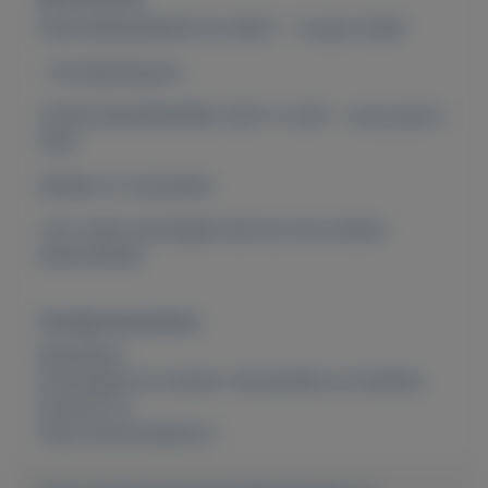
POSTZEGELMAPJE NL M227 - 14 april 2000
- De Nachtwacht -
CATALOGUSWAARDE 2021: € 4,00 - onze prijs €
0,90
afhalen of verzenden
voor meer postzegels kijk bij onze andere
advertenties
Overige kenmerken
Rubrieken:
Postzegels en munten
,
Verzamelen en hobbies
Externe url:
http://www.keesies.nl