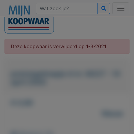
Deze koopwaar is verwijderd op 1-3-2021
postzegelmapje nl nr. M227 - 14
april 2000
€ 0,90
Nieuw
Weergaven: 56x