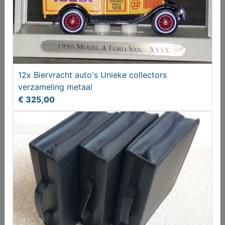
12x Biervracht auto's Unieke collectors
verzameling metaal
€ 325,00
Europe Flyer Huissen Scania
€ 19,95