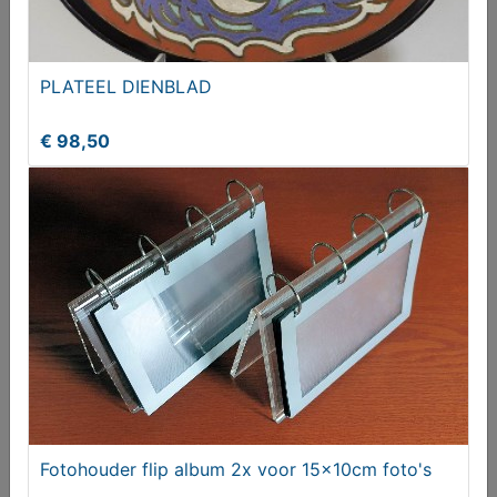
Lucifer merken
T.e.a.b.
PLATEEL DIENBLAD
€ 98,50
12x Biervracht auto's Unieke collectors verzameling
metaal
€ 325,00
Fotohouder flip album 2x voor 15x10cm foto's