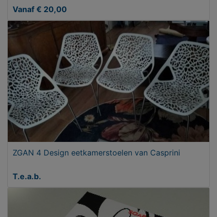
Vanaf € 20,00
ZGAN 4 Design eetkamerstoelen van Casprini
T.e.a.b.