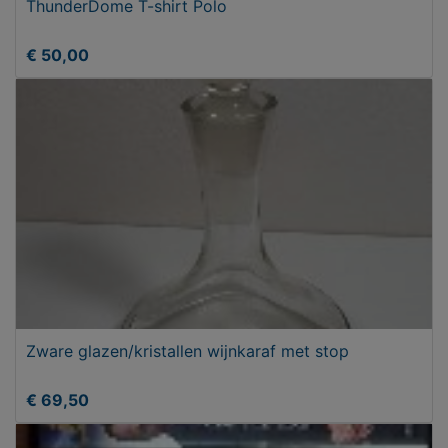
ThunderDome T-shirt Polo
€ 50,00
Zware glazen/kristallen wijnkaraf met stop
€ 69,50