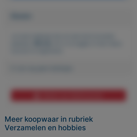
Bieden
Je moet ingelogd zijn om een bod te kunnen
plaatsen.
Klik hier
om in te loggen of een nieuw
account te registreren.
Er zijn nog geen biedingen
Melden aan MijnKoopwaar
Meer koopwaar
in rubriek
Verzamelen en hobbies