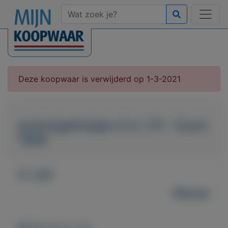
Deze koopwaar is verwijderd op 1-3-2021
postzegelmapje nl nr. 211 - 8 juni
1999
€ 1,05
Nieuw
Weergaven: 64x