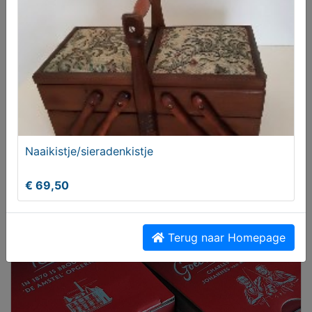
Knoopset met snijmesjes
€ 20,00
Naaikistje/sieradenkistje
€ 69,50
Terug naar Homepage