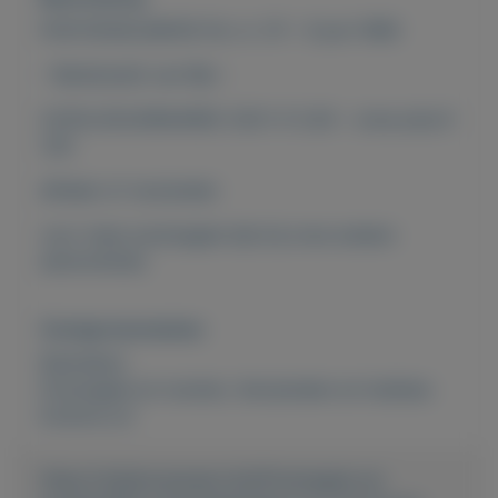
POSTZEGELMAPJE NL nr. 211 - 8 juni 1999
- Rembrandt van Rijn -
CATALOGUSWAARDE 2021: € 5,00 - onze prijs €
1,05
afhalen of verzenden
voor meer postzegels kijk bij onze andere
advertenties
Overige kenmerken
Rubrieken:
Postzegels en munten
,
Verzamelen en hobbies
Externe url:
https://mijnkoopwaar.nl/a/Postzegels-en-