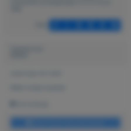
munten/843-postzegelmapje-nl-nr-211-8-juni-
1999
Delen
Geplaatst door
keesies
Actief sinds:
29-1-2021
Bekijk overige koopwaar
Echt (Limburg)
Bericht sturen naar adverteerder