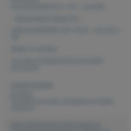
POSTZEGELMAPJE NL nr. 247 - 2 juli 2001
- Gelegenheidspostzegels Euro -
CATALOGUSWAARDE 2021: € 8,00 - onze prijs €
1,65
afhalen of verzenden
voor meer postzegels kijk bij onze andere
advertenties
Overige kenmerken
Rubrieken:
Postzegels en munten
,
Verzamelen en hobbies
Externe url:
https://mijnkoopwaar.nl/a/Postzegels-en-