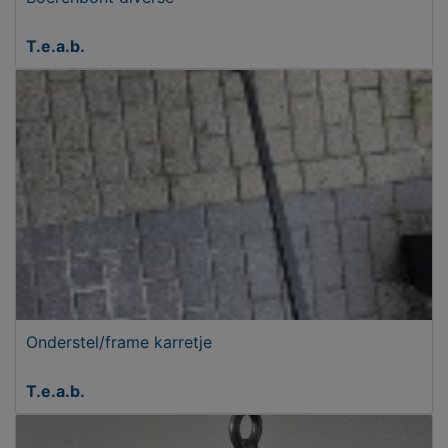
T.e.a.b.
Onderstel/frame karretje
T.e.a.b.