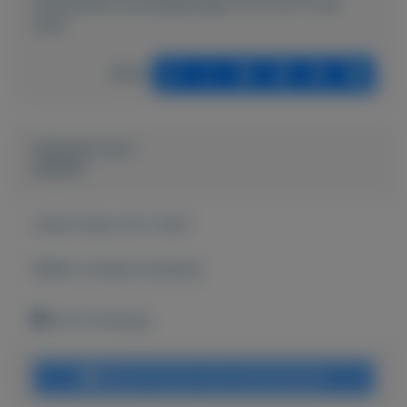
munten/891-postzegelmapje-nl-nr-247-2-juli-
2001
Delen
Geplaatst door
keesies
Actief sinds:
29-1-2021
Bekijk overige koopwaar
Echt (Limburg)
Bericht sturen naar adverteerder