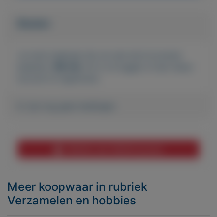
Bieden
Je moet ingelogd zijn om een bod te kunnen
plaatsen.
Klik hier
om in te loggen of een nieuw
account te registreren.
Er zijn nog geen biedingen
Melden aan MijnKoopwaar
Meer koopwaar
in rubriek
Verzamelen en hobbies