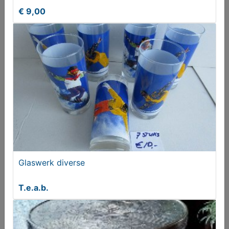
€ 9,00
2 verschillende tafelkleden om te borduren.
Glaswerk diverse
T.e.a.b.
T.e.a.b.