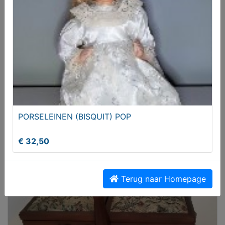
VTE Daf 3300. Venlo HO
PORSELEINEN (BISQUIT) POP
€ 12,50
€ 32,50
Terug naar Homepage