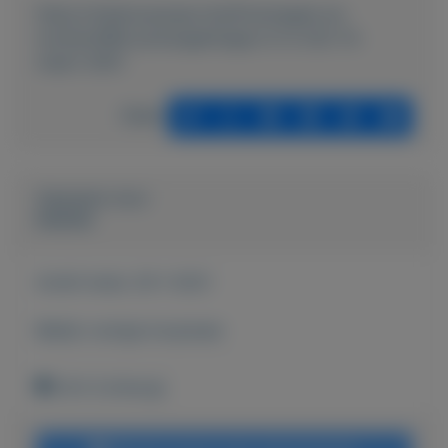
https://mijnkoopwaar.nl/a/Postzegels-en-
munten/896-postzegelmapje-nl-nr-242-14-
maart-2001
Delen
Geplaatst door
keesies
Actief sinds:
29-1-2021
Bekijk overige koopwaar
Echt (Limburg)