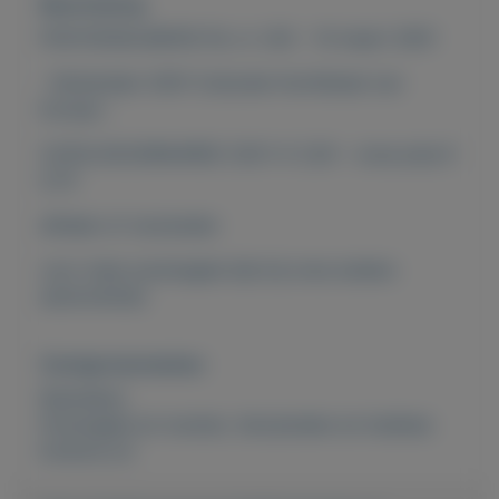
Beschrijving
POSTZEGELMAPJE NL nr. 242 - 14 maart 2001
- Rotterdam 2001 Culturele Hoofdstad van
Europa -
CATALOGUSWAARDE 2021: € 3,50 - onze prijs €
0,75
afhalen of verzenden
voor meer postzegels kijk bij onze andere
advertenties
Overige kenmerken
Rubrieken:
Postzegels en munten
,
Verzamelen en hobbies
Externe url: