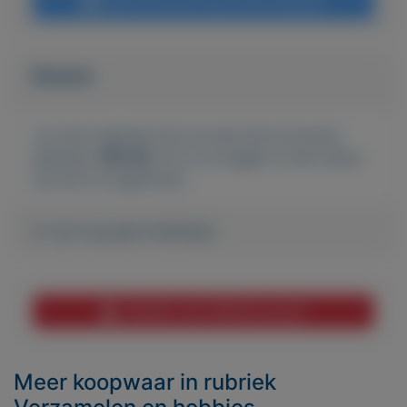
Bericht sturen naar adverteerder
Bieden
Je moet ingelogd zijn om een bod te kunnen
plaatsen.
Klik hier
om in te loggen of een nieuw
account te registreren.
Er zijn nog geen biedingen
Melden aan MijnKoopwaar
Meer koopwaar
in rubriek