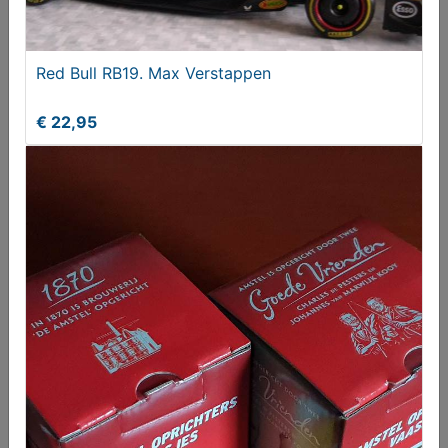
Van den Heuvel Volvo FH. Uden
Red Bull RB19. Max Verstappen
€ 17,00
€ 22,95
Porselein (chinees)
€ 25,00