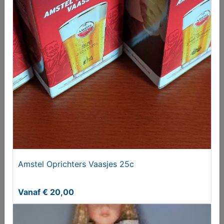
ZGAN 4 Design eetkamerstoelen van Casprini
Amstel Oprichters Vaasjes 25c
T.e.a.b.
Vanaf € 20,00