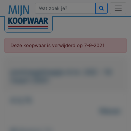
Deze koopwaar is verwijderd op 7-9-2021
postzegelmapje nl nr. 242 - 14
maart 2001
€ 0,75
Nieuw
Weergaven: 75x