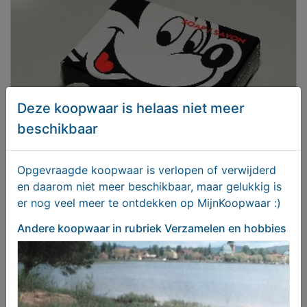
Deze koopwaar is helaas niet meer
beschikbaar
Opgevraagde koopwaar is verlopen of verwijderd
Disney Disneyland Parijs zeepje
en daarom niet meer beschikbaar, maar gelukkig is
er nog veel meer te ontdekken op MijnKoopwaar :)
€ 4,95
Andere koopwaar
in rubriek Verzamelen en hobbies